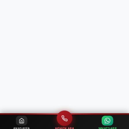
ANASAYFA
HEMEN ARA
WHATSAPP