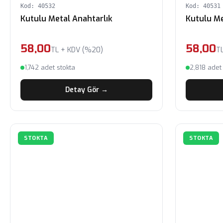
Kod: 40532
Kod: 40531
Kutulu Metal Anahtarlık
Kutulu Me
58,00
58,00
TL + KDV (%20)
T
1,742 adet stokta
2,818 adet
Detay Gör →
STOKTA
STOKTA