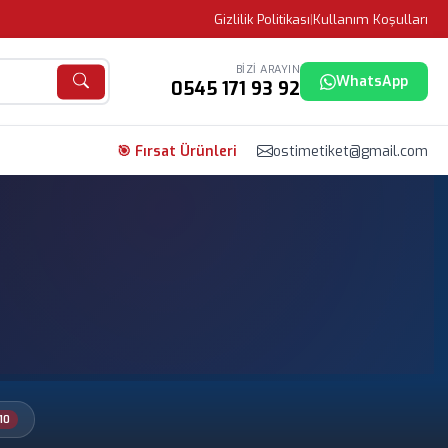
Gizlilik Politikası
|
Kullanım Koşulları
BIZI ARAYIN
WhatsApp
0545 171 93 92
🎯 Fırsat Ürünleri
ostimetiket@gmail.com
10