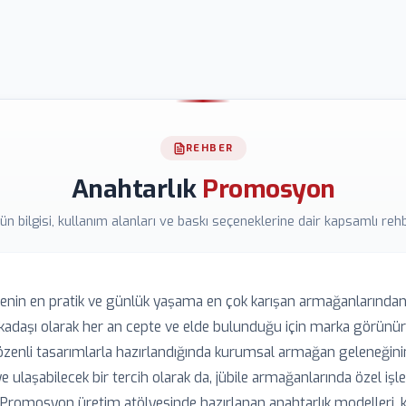
ini fenerli, alışveriş jetonlu, telefon tutuculu ve RFID engelleyici mo
ük yaşamda kullanıldığı için sıradan anahtarlıklara kıyasla üç-dört k
REHBER
Anahtarlık
Promosyon
ün bilgisi, kullanım alanları ve baskı seçeneklerine dair kapsamlı reh
nin en pratik ve günlük yaşama en çok karışan armağanlarından bir
kadaşı olarak her an cepte ve elde bulunduğu için marka görünür
enli tasarımlarla hazırlandığında kurumsal armağan geleneğinin
e ulaşabilecek bir tercih olarak da, jübile armağanlarında özel işlem
romosyon üretim atölyesinde hazırlanan anahtarlık modelleri, ku