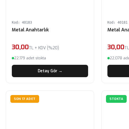
Kod: 40183
Kod: 40181
Metal Anahtarlık
Metal Ana
30,00
30,00
TL + KDV (%20)
TL
22,179 adet stokta
22,078 ade
Detay Gör →
SON 17 ADET
STOKTA