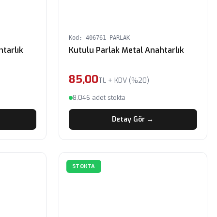
Kod: 406761-PARLAK
tarlık
Kutulu Parlak Metal Anahtarlık
85,00
TL + KDV (%20)
8,046 adet stokta
Detay Gör →
STOKTA