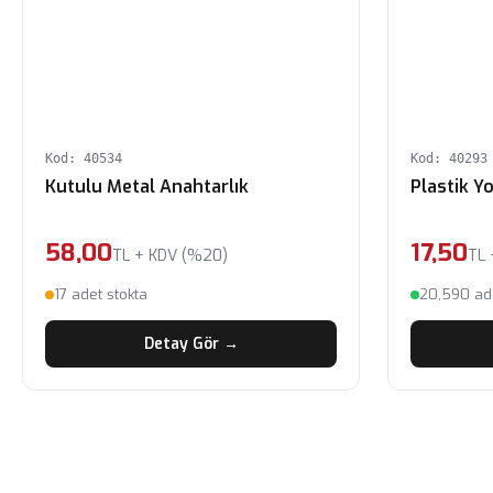
Kod: 40534
Kod: 40293
Kutulu Metal Anahtarlık
Plastik Y
58,00
17,50
TL + KDV (%20)
TL 
17 adet stokta
20,590 ade
Detay Gör →