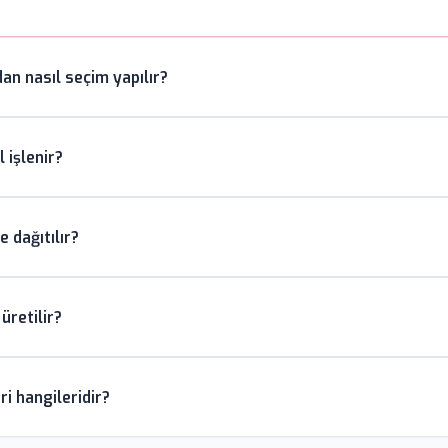
an nasıl seçim yapılır?
tijli görünüm için, hakiki deri anahtarlıklar klasik segment için, akri
 işlenir?
. USB bellekli, fenerli, açacaklı ve RFID engelleyici fonksiyonel mode
linmez iz bırakır. Renkli logolar için dolgu mineli baskı veya domin
e dağıtılır?
skı klasik prestij görünüm sağlar. UV dijital baskı ise fotoğraf kalite
ımları, çalışan oryantasyonu, müşteri sadakat programları, otel oda ka
üretilir?
rinde şehir silueti şeklinde souvenir olarak da tercih edilir.
formundaki anahtarlıklar özel kalıp üretimiyle imal edilir. Önce üç
ri hangileridir?
polyresin döküm işlemi yapılır. Renk skalası kurumsal Pantone kodları