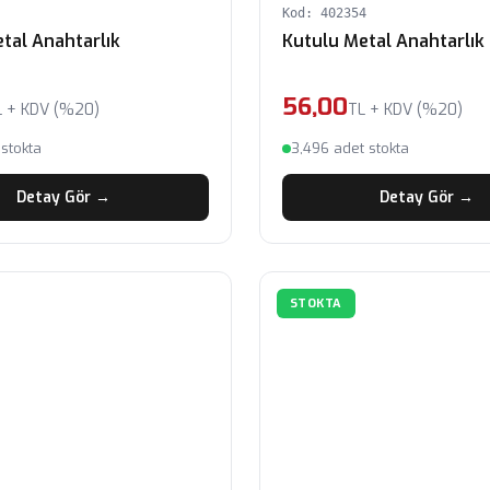
Kod: 402354
tal Anahtarlık
Kutulu Metal Anahtarlık
56,00
L + KDV (%20)
TL + KDV (%20)
 stokta
3,496 adet stokta
Detay Gör →
Detay Gör →
STOKTA