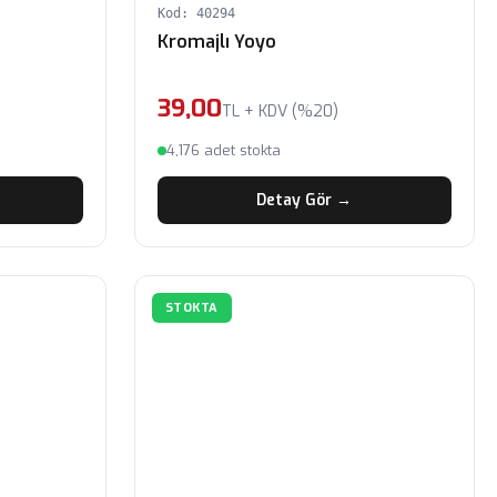
Kod: 40294
Kromajlı Yoyo
39,00
TL + KDV (%20)
4,176 adet stokta
Detay Gör →
STOKTA