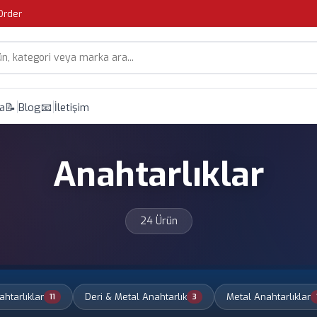
Order
çi arama
da
📝 Blog
📧 İletişim
Anahtarlıklar
24 Ürün
ahtarlıklar
Deri & Metal Anahtarlık
Metal Anahtarlıklar
11
3