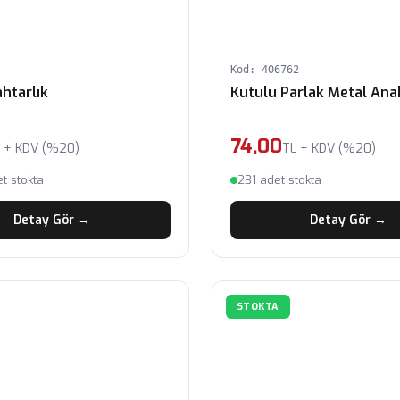
Kod: 406762
htarlık
Kutulu Parlak Metal Anah
74,00
 + KDV (%20)
TL + KDV (%20)
t stokta
231 adet stokta
Detay Gör →
Detay Gör →
STOKTA