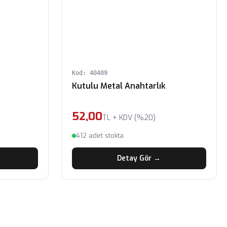
Kod: 40409
Kutulu Metal Anahtarlık
52,00
TL + KDV (%20)
412 adet stokta
Detay Gör →