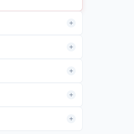
lik ve figürlü modeller eğlence odaklı
ller uzun ömürlü kullanım sağlar.
g epoksi kaplama uygulanır. Deri
sinde çok renkli tasarımlar için
rtı ve rezidans giriş sistemi olarak
 boyutlu modelleme, ardından silikon
yla eşleştirilir.