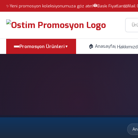
🖨️
✨
Yeni promosyon koleksiyonumuza göz atın!
Baskı Fiyatları
📧
Mail 
Site i
🏠 Anasayfa
Promosyon Ürünleri
ℹ️ Hakkımız
▼
An