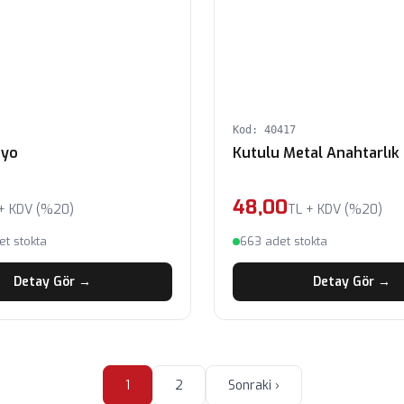
Kod: 40417
oyo
Kutulu Metal Anahtarlık
48,00
+ KDV (%20)
TL + KDV (%20)
t stokta
663 adet stokta
Detay Gör →
Detay Gör →
1
2
Sonraki ›