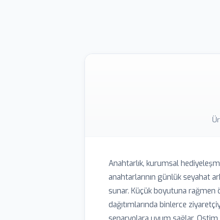
Şişe açacaklı, USB bellekli, m
oluşturur. Bu tür ürünler günl
Ür
Anahtarlık, kurumsal hediyeleşme
anahtarlarının günlük seyahat ar
sunar. Küçük boyutuna rağmen öz
dağıtımlarında binlerce ziyaretçiy
senaryolara uyum sağlar. Ostim P