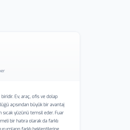
deller fonksiyonel anahtarlık segmentini
at daha uzun süre saklanır.
ber
idir. Ev, araç, ofis ve dolap
lüğü açısından büyük bir avantaj
 sıcak yüzünü temsil eder. Fuar
eli bir hatıra olarak da farklı
rumların farklı beklentilerine