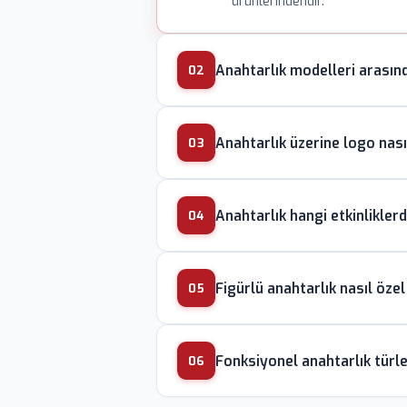
ürünlerindendir.
Anahtarlık modelleri arasınd
02
Metal döküm anahtarlıklar pres
Anahtarlık üzerine logo nasıl
kampanyalar için tercih edilir
03
Metal yüzeyde lazer kazıma si
Anahtarlık hangi etkinliklerd
anahtarlıklarda sıcak gofre ba
04
idealdir.
Bayilik açılışları, fuar dağıt
Figürlü anahtarlık nasıl özel 
sıkça kullanılır. Turizm ofisle
05
Marka maskotu veya karakter 
Fonksiyonel anahtarlık türle
kalıp ve son olarak PVC veya 
06