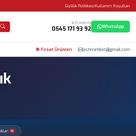
Gizlilik Politikası
|
Kullanım Koşulları
BIZI ARAYIN
WhatsApp
0545 171 93 92
🎯 Fırsat Ürünleri
ostimetiket@gmail.com
ık
ıklar
10