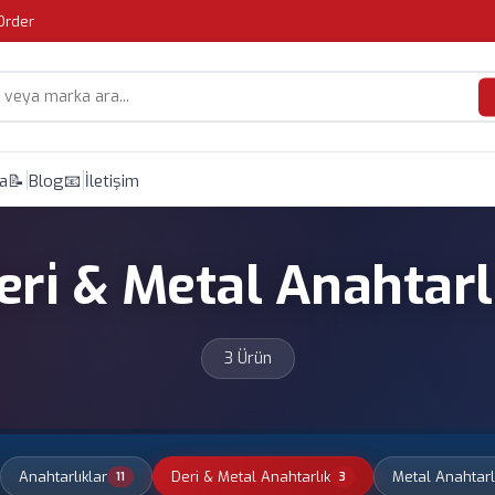
Order
da
📝 Blog
📧 İletişim
eri & Metal Anahtarl
3 Ürün
Anahtarlıklar
Deri & Metal Anahtarlık
Metal Anahtarl
11
3