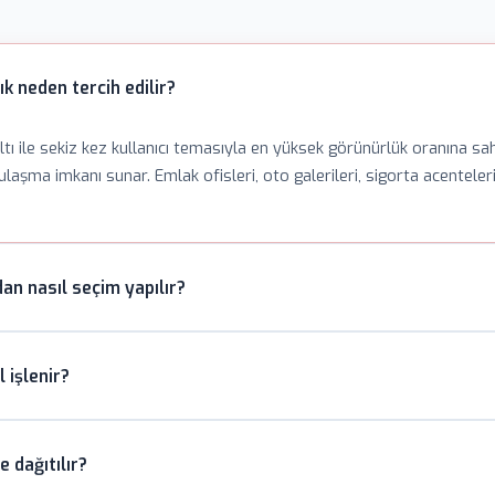
k neden tercih edilir?
tı ile sekiz kez kullanıcı temasıyla en yüksek görünürlük oranına s
ulaşma imkanı sunar. Emlak ofisleri, oto galerileri, sigorta acenteler
an nasıl seçim yapılır?
tijli görünüm için, hakiki deri anahtarlıklar klasik segment için, akri
 işlenir?
. USB bellekli, fenerli, açacaklı ve RFID engelleyici fonksiyonel mode
linmez iz bırakır. Renkli logolar için dolgu mineli baskı veya domin
e dağıtılır?
skı klasik prestij görünüm sağlar. UV dijital baskı ise fotoğraf kalite