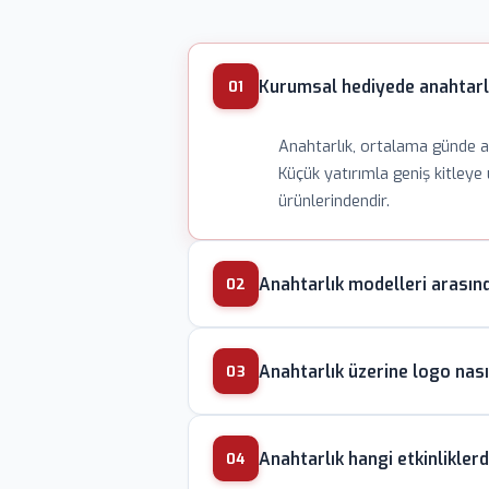
Kurumsal hediyede anahtarlı
01
Anahtarlık, ortalama günde al
Küçük yatırımla geniş kitleye 
ürünlerindendir.
Anahtarlık modelleri arasınd
02
Metal döküm anahtarlıklar pres
Anahtarlık üzerine logo nasıl
kampanyalar için tercih edilir
03
Metal yüzeyde lazer kazıma si
Anahtarlık hangi etkinliklerd
anahtarlıklarda sıcak gofre ba
04
idealdir.