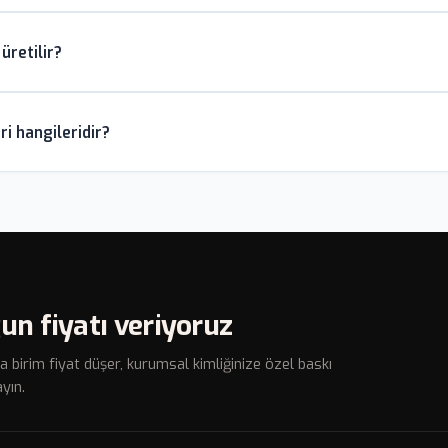
ımları, çalışan oryantasyonu, müşteri sadakat programları, otel oda ka
üretilir?
rinde şehir silueti şeklinde souvenir olarak da tercih edilir.
formundaki anahtarlıklar özel kalıp üretimiyle imal edilir. Önce üç
ri hangileridir?
polyresin döküm işlemi yapılır. Renk skalası kurumsal Pantone kodları
ini fenerli, alışveriş jetonlu, telefon tutuculu ve RFID engelleyici mo
ük yaşamda kullanıldığı için sıradan anahtarlıklara kıyasla üç-dört k
un fiyatı veriyoruz
a birim fiyat düşer, kurumsal kimliğinize özel baskı
yın.