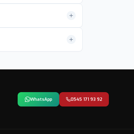
rtı ve rezidans giriş sistemi olarak
 boyutlu modelleme, ardından silikon
yla eşleştirilir.
deller fonksiyonel anahtarlık segmentini
at daha uzun süre saklanır.
WhatsApp
0545 171 93 92