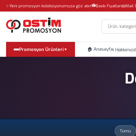
🖨️
✨
Yeni promosyon koleksiyonumuza göz atın!
Baskı Fiyatları
📧
Mail 
Site içi arama
🏠 Anasayfa
Promosyon Ürünleri
ℹ️ Hakkımız
▼
D
Tümü