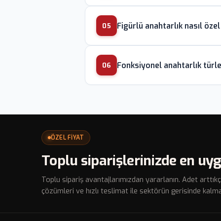
Bayilik açılışları, fuar dağıt
Figürlü anahtarlık nasıl özel 
sıkça kullanılır. Turizm ofisle
05
Marka maskotu veya karakter 
Fonksiyonel anahtarlık türle
kalıp ve son olarak PVC veya 
06
Şişe açacaklı, USB bellekli, m
oluşturur. Bu tür ürünler günl
ÖZEL FİYAT
Toplu siparişlerinizde en uyg
Toplu sipariş avantajlarımızdan yararlanın. Adet arttıkç
çözümleri ve hızlı teslimat ile sektörün gerisinde kalma