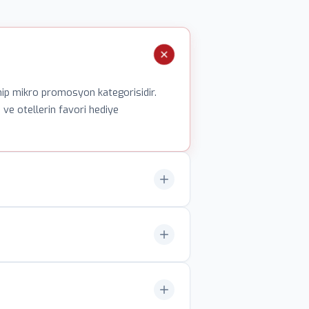
ahip mikro promosyon kategorisidir.
i ve otellerin favori hediye
lik ve figürlü modeller eğlence odaklı
ller uzun ömürlü kullanım sağlar.
g epoksi kaplama uygulanır. Deri
sinde çok renkli tasarımlar için