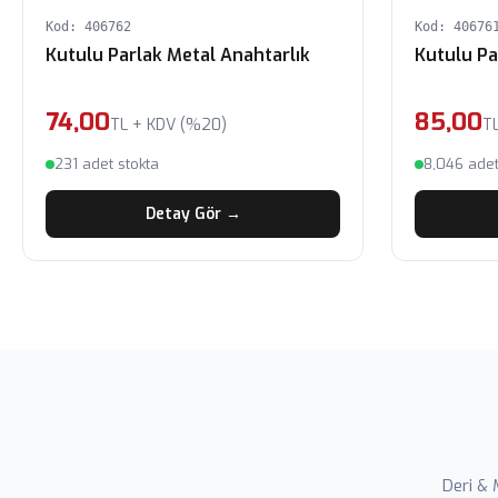
Kod: 406762
Kod: 40676
Kutulu Parlak Metal Anahtarlık
Kutulu Pa
74,00
85,00
TL + KDV (%20)
T
231 adet stokta
8,046 adet
Detay Gör →
Deri & 