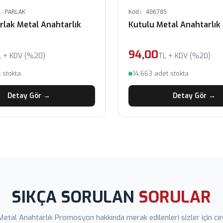
1-PARLAK
Kod: 406785
rlak Metal Anahtarlık
Kutulu Metal Anahtarlık
94,00
L + KDV (%20)
TL + KDV (%20)
 stokta
14,663 adet stokta
Detay Gör →
Detay Gör →
SIKÇA SORULAN
SORULAR
Metal Anahtarlık Promosyon hakkında merak edilenleri sizler için ce