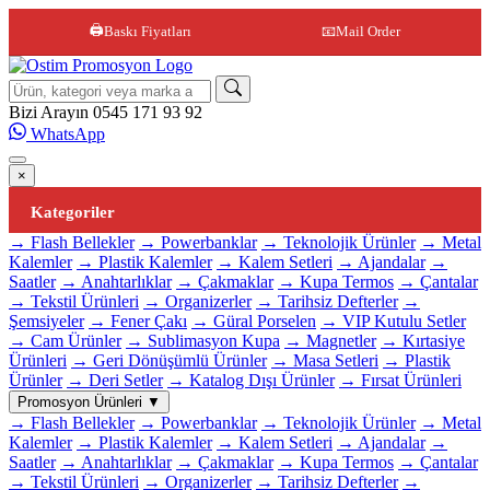
🖨️
Baskı Fiyatları
📧
Mail Order
Site içi arama
Bizi Arayın
0545 171 93 92
WhatsApp
×
Kategoriler
→ Flash Bellekler
→ Powerbanklar
→ Teknolojik Ürünler
→ Metal
Kalemler
→ Plastik Kalemler
→ Kalem Setleri
→ Ajandalar
→
Saatler
→ Anahtarlıklar
→ Çakmaklar
→ Kupa Termos
→ Çantalar
→ Tekstil Ürünleri
→ Organizerler
→ Tarihsiz Defterler
→
Şemsiyeler
→ Fener Çakı
→ Güral Porselen
→ VIP Kutulu Setler
→ Cam Ürünler
→ Sublimasyon Kupa
→ Magnetler
→ Kırtasiye
Ürünleri
→ Geri Dönüşümlü Ürünler
→ Masa Setleri
→ Plastik
Ürünler
→ Deri Setler
→ Katalog Dışı Ürünler
→ Fırsat Ürünleri
Promosyon Ürünleri
▼
→ Flash Bellekler
→ Powerbanklar
→ Teknolojik Ürünler
→ Metal
Kalemler
→ Plastik Kalemler
→ Kalem Setleri
→ Ajandalar
→
Saatler
→ Anahtarlıklar
→ Çakmaklar
→ Kupa Termos
→ Çantalar
→ Tekstil Ürünleri
→ Organizerler
→ Tarihsiz Defterler
→