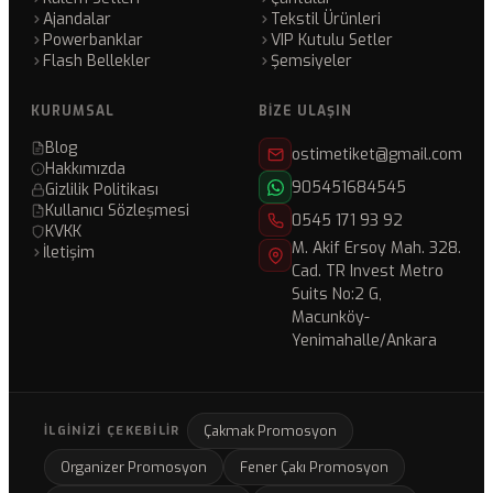
Ajandalar
Tekstil Ürünleri
Powerbanklar
VIP Kutulu Setler
Flash Bellekler
Şemsiyeler
KURUMSAL
BIZE ULAŞIN
Blog
ostimetiket@gmail.com
Hakkımızda
905451684545
Gizlilik Politikası
Kullanıcı Sözleşmesi
0545 171 93 92
KVKK
M. Akif Ersoy Mah. 328.
İletişim
Cad. TR Invest Metro
Suits No:2 G,
Macunköy-
Yenimahalle/Ankara
Çakmak Promosyon
İLGINIZI ÇEKEBILIR
Organizer Promosyon
Fener Çakı Promosyon