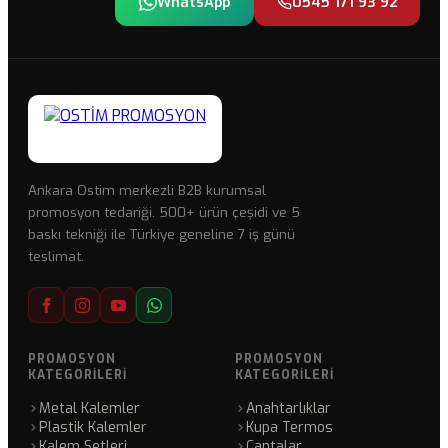
WhatsApp
0545 171 93 92
Ankara Ostim merkezli B2B kurumsal
promosyon tedariği. 500+ ürün çeşidi ve 5
baskı tekniği ile Türkiye geneline 7 iş günü
teslimat.
PROMOSYON
PROMOSYON
KATEGORILERI
KATEGORILERI
Metal Kalemler
Anahtarlıklar
Plastik Kalemler
Kupa Termos
Kalem Setleri
Çantalar