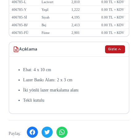
406785-L
Lacivert
2,810
0.00 TL + KDV
Baskılı ürünlerde minimum sipariş adedi uygulanmaktadır.
406785-Y
Yeşil
1,222
0.00 TL + KDV
Stok durumu anlık olarak değişebilir, sipariş öncesi teyit
406785-Sİ
Siyah
4,195
0.00 TL + KDV
alınız.
406785-BJ
Bej
2,413
0.00 TL + KDV
Toplu siparişlerde özel fiyat teklifi için bizimle iletişime
406785-FÜ
Füme
2,901
0.00 TL + KDV
geçin.
Açıklama
Gizle
Ebat: 4 x 10 cm
Lazer Baskı Alanı: 2 x 3 cm
İki yönlü lazer markalama alanı
Tekli kutulu
Paylaş: