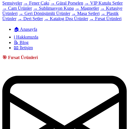
Şemsiyeler
→ Fener Çakı
→ Güral Porselen
→ VIP Kutulu Setler
→ Cam Ürünler
→ Sublimasyon Kupa
→ Magnetler
→ Kırtasiye
Ürünleri
→ Geri Dönüşümlü Ürünler
→ Masa Setleri
→ Plastik
Ürünler
→ Deri Setler
→ Katalog Dışı Ürünler
→ Fırsat Ürünleri
🏠 Anasayfa
ℹ️ Hakkımızda
📝 Blog
📧 İletişim
🎯 Fırsat Ürünleri