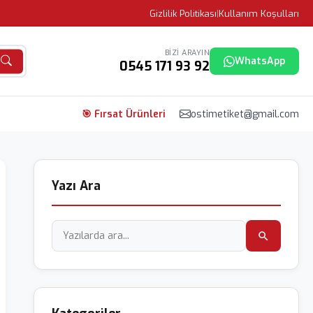
Gizlilik Politikası
|
Kullanım Koşulları
BIZI ARAYIN
WhatsApp
0545 171 93 92
🎯 Fırsat Ürünleri
ostimetiket@gmail.com
Yazı Ara