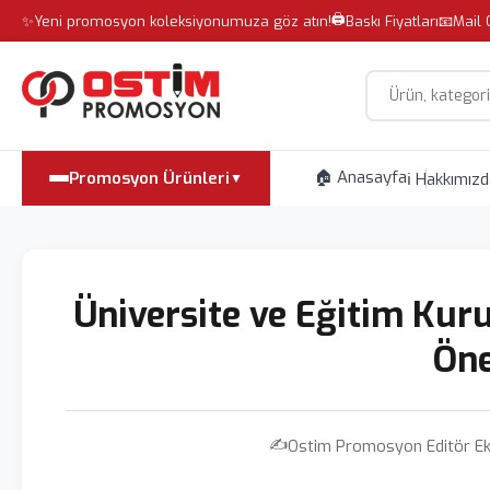
🖨️
✨
Yeni promosyon koleksiyonumuza göz atın!
Baskı Fiyatları
📧
Mail 
Site içi arama
🏠 Anasayfa
Promosyon Ürünleri
ℹ️ Hakkımız
▼
Üniversite ve Eğitim Ku
Öne
✍️
Ostim Promosyon Editör Ek