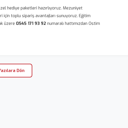
el hediye paketleri hazırlıyoruz. Mezuniyet
i için toplu sipariş avantajları sunuyoruz. Eğitim
mak üzere
0545 171 93 92
numaralı hattımızdan Ostim
azılara Dön