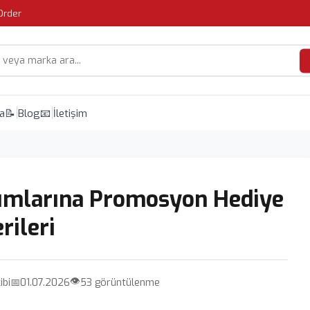
Order
da
📝 Blog
📧 İletişim
rumlarına Promosyon Hediye
rileri
👁️
ibi
📅
01.07.2026
53 görüntülenme