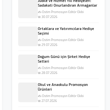
Jubile ve Hizmet Yılı Hediyeleri:
Sadakati Onurlandıran Armağanlar
✍️ Ostim Promosyon Editör Ekibi
📅 30.07.2026
Ortaklara ve Yatırımcılara Hediye
Seçimi
✍️ Ostim Promosyon Editör Ekibi
📅 29.07.2026
Doğum Günü için Şirket Hediye
Setleri
✍️ Ostim Promosyon Editör Ekibi
📅 28.07.2026
Okul ve Anaokulu Promosyon
Ürünleri
✍️ Ostim Promosyon Editör Ekibi
📅 27.07.2026