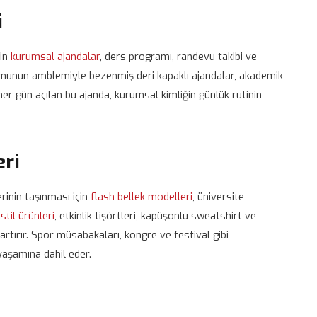
i
çin
kurumsal ajandalar
, ders programı, randevu takibi ve
 kurumunun amblemiyle bezenmiş deri kapaklı ajandalar, akademik
er gün açılan bu ajanda, kurumsal kimliğin günlük rutinin
eri
inin taşınması için
flash bellek modelleri
, üniversite
stil ürünleri
, etkinlik tişörtleri, kapüşonlu sweatshirt ve
ırır. Spor müsabakaları, kongre ve festival gibi
 yaşamına dahil eder.