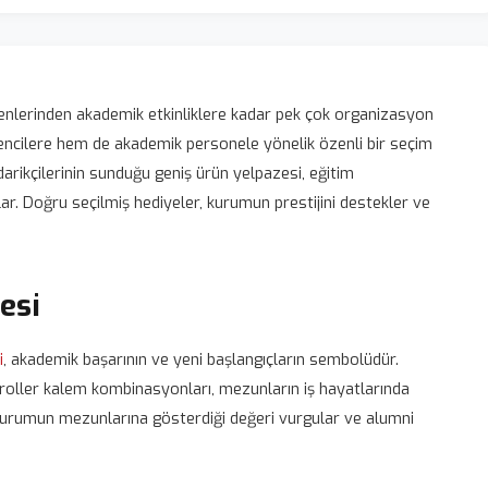
örenlerinden akademik etkinliklere kadar pek çok organizasyon
rencilere hem de akademik personele yönelik özenli bir seçim
arikçilerinin sunduğu geniş ürün yelpazesi, eğitim
ar. Doğru seçilmiş hediyeler, kurumun prestijini destekler ve
esi
i
, akademik başarının ve yeni başlangıçların sembolüdür.
roller kalem kombinasyonları, mezunların iş hayatlarında
t, kurumun mezunlarına gösterdiği değeri vurgular ve alumni