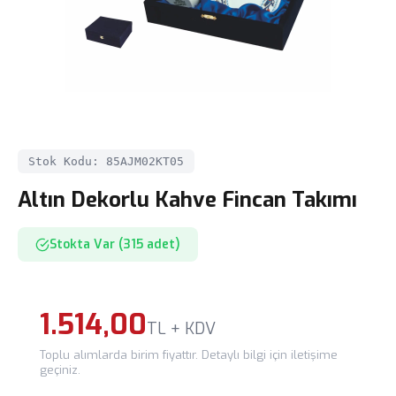
Stok Kodu: 85AJM02KT05
Altın Dekorlu Kahve Fincan Takımı
Stokta Var (315 adet)
1.514,00
TL + KDV
Toplu alımlarda birim fiyattır. Detaylı bilgi için iletişime
geçiniz.