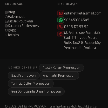
KURUMSAL
BIZE ULAŞIN
Blog
ostimetiket@gmail.com
Hakkımızda
905451684545
Gizlilik Politikası
Kullanıcı Sözleşmesi
0545 171 93 92
KVKK
M. Akif Ersoy Mah. 328.
İletişim
Cad. TR Invest Metro
Suits No:2 G, Macunköy-
Yenimahalle/Ankara
Plastik Kalem Promosyon
İLGINIZI ÇEKEBILIR
Saat Promosyon
Anahtarlık Promosyon
Tarihsiz Defter Promosyon
Geri Dönüşümlü Ürün Promosyon
© 2026 OSTİM PROMOSYON. Tüm hakları saklıdır.
Gizlilik
Şartlar