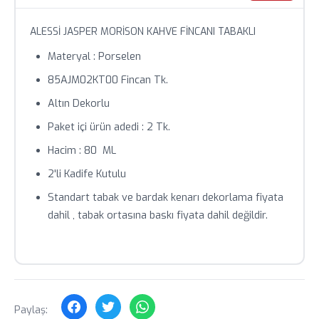
teyit alınız.
Toplu siparişlerde özel fiyat teklifi için bizimle iletişime
ALESSİ JASPER MORİSON KAHVE FİNCANI TABAKLI
geçin.
Materyal : Porselen
85AJM02KT00 Fincan Tk.
Altın Dekorlu
Paket içi ürün adedi : 2 Tk.
Hacim : 80 ML
2'li Kadife Kutulu
Standart tabak ve bardak kenarı dekorlama fiyata
dahil , tabak ortasına baskı fiyata dahil değildir.
Paylaş: