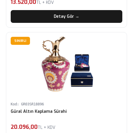
13.520,00
TL + KDV
Detay Gör →
SINIRLI
Kod: GR03SR18896
Güral Altın Kaplama Sürahi
20.096,00
TL + KDV