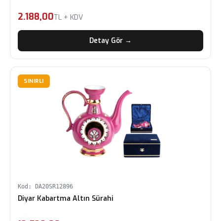
2.188,00
TL + KDV
Detay Gör →
SINIRLI
Kod: DA20SR12896
Diyar Kabartma Altın Sürahi