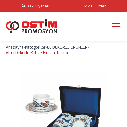
🖨️
Baskı Fiyatları
📧
Mail Order
Anasayfa
›
Kategoriler
›
EL DEKORLU ÜRÜNLER
›
Altın Dekorlu Kahve Fincan Takımı