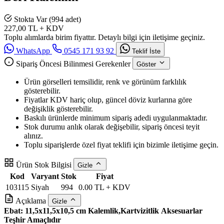
Stokta Var (994 adet)
227,00
TL + KDV
Toplu alımlarda birim fiyattır. Detaylı bilgi için iletişime geçiniz.
WhatsApp
0545 171 93 92
Teklif İste
Sipariş Öncesi Bilinmesi Gerekenler
Göster
Ürün görselleri temsilidir, renk ve görünüm farklılık
gösterebilir.
Fiyatlar KDV hariç olup, güncel döviz kurlarına göre
değişiklik gösterebilir.
Baskılı ürünlerde minimum sipariş adedi uygulanmaktadır.
Stok durumu anlık olarak değişebilir, sipariş öncesi teyit
alınız.
Toplu siparişlerde özel fiyat teklifi için bizimle iletişime geçin.
Ürün Stok Bilgisi
Gizle
Kod
Varyant
Stok
Fiyat
103115
Siyah
994
0.00 TL + KDV
Açıklama
Gizle
Ebat: 11,5x11,5x10,5 cm
Kalemlik,Kartvizitlik
Aksesuarlar
Teşhir Amaçlıdır