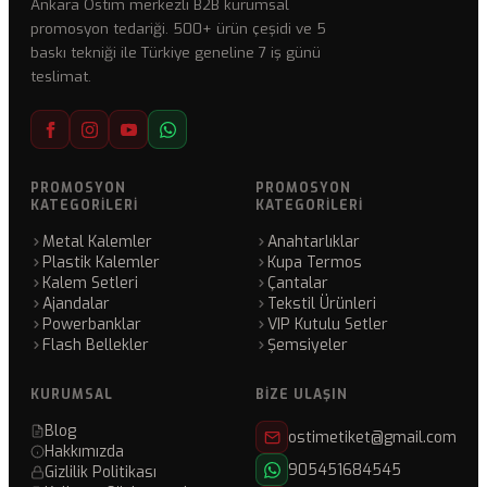
Ankara Ostim merkezli B2B kurumsal
promosyon tedariği. 500+ ürün çeşidi ve 5
baskı tekniği ile Türkiye geneline 7 iş günü
teslimat.
PROMOSYON
PROMOSYON
KATEGORILERI
KATEGORILERI
Metal Kalemler
Anahtarlıklar
Plastik Kalemler
Kupa Termos
Kalem Setleri
Çantalar
Ajandalar
Tekstil Ürünleri
Powerbanklar
VIP Kutulu Setler
Flash Bellekler
Şemsiyeler
KURUMSAL
BIZE ULAŞIN
Blog
ostimetiket@gmail.com
Hakkımızda
905451684545
Gizlilik Politikası