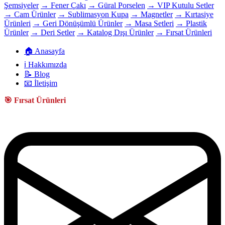
Şemsiyeler
→ Fener Çakı
→ Güral Porselen
→ VIP Kutulu Setler
→ Cam Ürünler
→ Sublimasyon Kupa
→ Magnetler
→ Kırtasiye
Ürünleri
→ Geri Dönüşümlü Ürünler
→ Masa Setleri
→ Plastik
Ürünler
→ Deri Setler
→ Katalog Dışı Ürünler
→ Fırsat Ürünleri
🏠 Anasayfa
ℹ️ Hakkımızda
📝 Blog
📧 İletişim
🎯 Fırsat Ürünleri