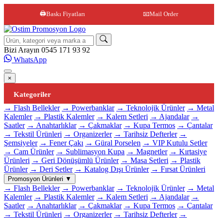
🖨️
Baskı Fiyatları
📧
Mail Order
Site içi arama
Bizi Arayın
0545 171 93 92
WhatsApp
×
Kategoriler
→ Flash Bellekler
→ Powerbanklar
→ Teknolojik Ürünler
→ Metal
Kalemler
→ Plastik Kalemler
→ Kalem Setleri
→ Ajandalar
→
Saatler
→ Anahtarlıklar
→ Çakmaklar
→ Kupa Termos
→ Çantalar
→ Tekstil Ürünleri
→ Organizerler
→ Tarihsiz Defterler
→
Şemsiyeler
→ Fener Çakı
→ Güral Porselen
→ VIP Kutulu Setler
→ Cam Ürünler
→ Sublimasyon Kupa
→ Magnetler
→ Kırtasiye
Ürünleri
→ Geri Dönüşümlü Ürünler
→ Masa Setleri
→ Plastik
Ürünler
→ Deri Setler
→ Katalog Dışı Ürünler
→ Fırsat Ürünleri
Promosyon Ürünleri
▼
→ Flash Bellekler
→ Powerbanklar
→ Teknolojik Ürünler
→ Metal
Kalemler
→ Plastik Kalemler
→ Kalem Setleri
→ Ajandalar
→
Saatler
→ Anahtarlıklar
→ Çakmaklar
→ Kupa Termos
→ Çantalar
→ Tekstil Ürünleri
→ Organizerler
→ Tarihsiz Defterler
→