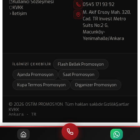
Kullanıcı Sözleşmesi
0545 171 93 92
KVKK
M. Akif Ersoy Mah. 328.
İletişim
Cad. TR Invest Metro
Suits No:2 G,
Macunköy-
Yenimahalle/Ankara
Flash Bellek Promosyon
İLGINIZI ÇEKEBILIR
Ajanda Promosyon
Saat Promosyon
Kupa Termos Promosyon
Organizer Promosyon
© 2026 OSTİM PROMOSYON. Tüm hakları saklıdır.
Gizlilik
Şartlar
KVKK
Ankara · TR