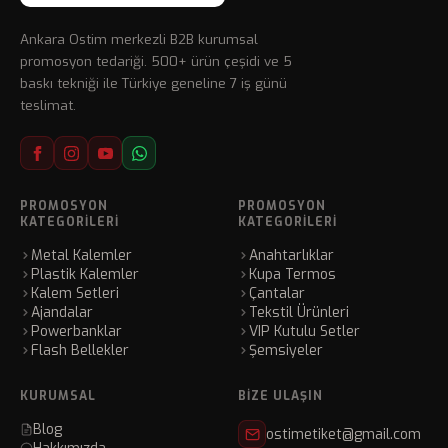
Ankara Ostim merkezli B2B kurumsal
promosyon tedariği. 500+ ürün çeşidi ve 5
baskı tekniği ile Türkiye geneline 7 iş günü
teslimat.
PROMOSYON
PROMOSYON
KATEGORILERI
KATEGORILERI
Metal Kalemler
Anahtarlıklar
Plastik Kalemler
Kupa Termos
Kalem Setleri
Çantalar
Ajandalar
Tekstil Ürünleri
Powerbanklar
VIP Kutulu Setler
Flash Bellekler
Şemsiyeler
KURUMSAL
BIZE ULAŞIN
Blog
ostimetiket@gmail.com