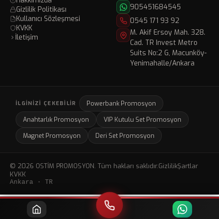
Hakkımızda
905451684545
Gizlilik Politikası
Kullanıcı Sözleşmesi
0545 171 93 92
KVKK
M. Akif Ersoy Mah. 328.
İletişim
Cad. TR Invest Metro
Suits No:2 G, Macunköy-
Yenimahalle/Ankara
Powerbank Promosyon
İLGINIZI ÇEKEBILIR
Anahtarlık Promosyon
VIP Kutulu Set Promosyon
Magnet Promosyon
Deri Set Promosyon
© 2026 OSTİM PROMOSYON. Tüm hakları saklıdır.
Gizlilik
Şartlar
KVKK
Ankara · TR