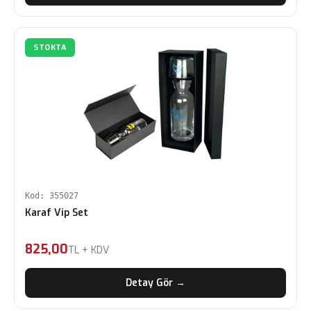
STOKTA
Kod: 355027
Karaf Vip Set
825,00
TL + KDV
Detay Gör →