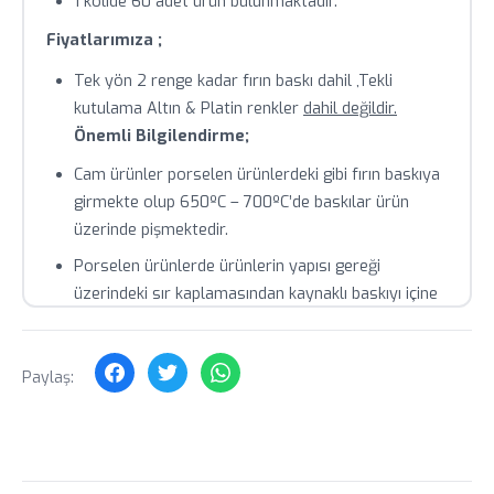
1 kolide 60 adet ürün bulunmaktadır.
Fiyatlarımıza ;
Tek yön 2 renge kadar fırın baskı dahil ,Tekli
kutulama Altın & Platin renkler
dahil değildir.
Önemli Bilgilendirme;
Cam ürünler porselen ürünlerdeki gibi fırın baskıya
girmekte olup 650ºC – 700ºC’de baskılar ürün
üzerinde pişmektedir.
Porselen ürünlerde ürünlerin yapısı gereği
üzerindeki sır kaplamasından kaynaklı baskıyı içine
çektiği için 3000 adet yıkamaya dayanıklı olup , aynı
baskı tekniği ile cam ürünlerde endüstriyel yıkama
ya da güçlü deterjanlar ile (fairy gibi) baskı
Paylaş:
çıkmama garantisini Paşabahçe & Lav
dahil
verememektedir
.