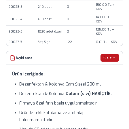
Stok durumu anlık olarak değişebilir, sipariş öncesi
150.00 TL +
90023-3
240 adet
0
teyit alınız.
KDV
140.00 TL +
90023-4
Toplu siparişlerde özel fiyat teklifi için bizimle iletişime
480 adet
0
KDV
geçin.
125.00 TL +
90023-5
1020 adet üzeri
0
KDV
90027-3
Boş Şişe
-22
0.01 TL + KDV
Açıklama
Gizle
Ürün içeriğinde ;
Dezenfektan & Kolonya Cam Şişesi 200 ml
Dezenfektan & Kolonya
Dolum (sıvı) HARİÇTİR.
Firmaya özel fırın baskı uygulanmaktadır.
Üründe tekli kutulama ve ambalaj
bulunmamaktadır.