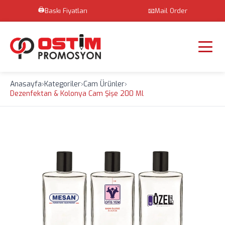
🖨️
Baskı Fiyatları
📧
Mail Order
Anasayfa
›
Kategoriler
›
Cam Ürünler
›
Dezenfektan & Kolonya Cam Şişe 200 Ml