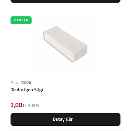
STOKTA
Kod: 50226
Dikdörtgen Silgi
3,00
TL + KDV
Detay Gör →