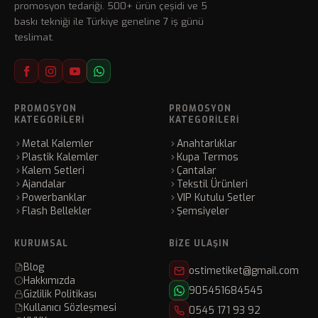
promosyon tedariği. 500+ ürün çeşidi ve 5
baskı tekniği ile Türkiye geneline 7 iş günü
teslimat.
PROMOSYON
PROMOSYON
KATEGORILERI
KATEGORILERI
Metal Kalemler
Anahtarlıklar
Plastik Kalemler
Kupa Termos
Kalem Setleri
Çantalar
Ajandalar
Tekstil Ürünleri
Powerbanklar
VIP Kutulu Setler
Flash Bellekler
Şemsiyeler
KURUMSAL
BIZE ULAŞIN
Blog
ostimetiket@gmail.com
Hakkımızda
905451684545
Gizlilik Politikası
Kullanıcı Sözleşmesi
0545 171 93 92