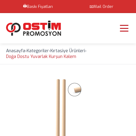
🖨️
Baskı Fiyatları
📧
Mail Order
Anasayfa
›
Kategoriler
›
Kırtasiye Ürünleri
›
Doğa Dostu Yuvarlak Kurşun Kalem