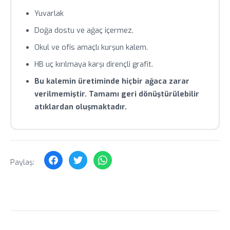
teyit alınız.
Yuvarlak
Toplu siparişlerde özel fiyat teklifi için bizimle iletişime
Doğa dostu ve ağaç içermez.
geçin.
Okul ve ofis amaçlı kurşun kalem.
HB uç kırılmaya karşı dirençli grafit.
Bu kalemin üretiminde hiçbir ağaca zarar
verilmemiştir. Tamamı geri dönüştürülebilir
atıklardan oluşmaktadır.
Paylaş: