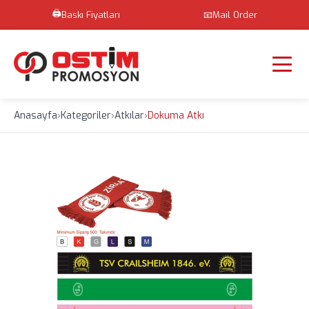
🖨️
Baskı Fiyatları
📧
Mail Order
Anasayfa
›
Kategoriler
›
Atkılar
›
Dokuma Atkı