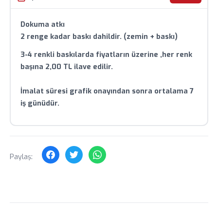
Toplu siparişlerde özel fiyat teklifi için bizimle iletişime
geçin.
Dokuma atkı
2 renge kadar baskı dahildir. (zemin + baskı)
3-4 renkli baskılarda fiyatların üzerine ,her renk
başına 2,00 TL ilave edilir.
İmalat süresi grafik onayından sonra ortalama 7
iş günüdür.
Paylaş: