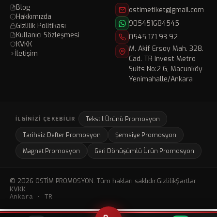
Blog
ostimetiket@gmail.com
Hakkımızda
905451684545
Gizlilik Politikası
Kullanıcı Sözleşmesi
0545 171 93 92
KVKK
M. Akif Ersoy Mah. 328.
İletişim
Cad. TR Invest Metro
Suits No:2 G, Macunköy-
Yenimahalle/Ankara
Tekstil Ürünü Promosyon
İLGINIZI ÇEKEBILIR
Tarihsiz Defter Promosyon
Şemsiye Promosyon
Magnet Promosyon
Geri Dönüşümlü Ürün Promosyon
© 2026 OSTİM PROMOSYON. Tüm hakları saklıdır.
Gizlilik
Şartlar
KVKK
Ankara · TR