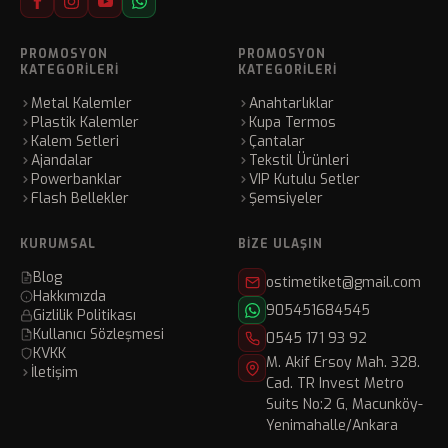
PROMOSYON
PROMOSYON
KATEGORILERI
KATEGORILERI
Metal Kalemler
Anahtarlıklar
Plastik Kalemler
Kupa Termos
Kalem Setleri
Çantalar
Ajandalar
Tekstil Ürünleri
Powerbanklar
VIP Kutulu Setler
Flash Bellekler
Şemsiyeler
KURUMSAL
BIZE ULAŞIN
Blog
ostimetiket@gmail.com
Hakkımızda
905451684545
Gizlilik Politikası
Kullanıcı Sözleşmesi
0545 171 93 92
KVKK
M. Akif Ersoy Mah. 328.
İletişim
Cad. TR Invest Metro
Suits No:2 G, Macunköy-
Yenimahalle/Ankara