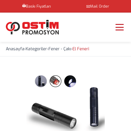
🖨️
Baskı Fiyatları
📧
Mail Order
Anasayfa
›
Kategoriler
›
Fener - Çakı
›
El Feneri