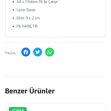
AA x 1 Kalem Pil ile Çalışır
Toplu siparişlerde özel fiyat teklifi için bizimle iletişime
Lazer Baskı
geçin.
Ebat: 9 x 2 cm
PİL HARİÇTİR
Paylaş:
Benzer Ürünler
STOKTA