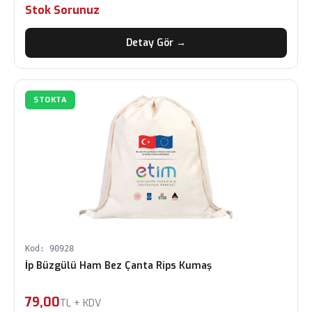
Stok Sorunuz
Detay Gör →
STOKTA
Kod: 90928
İp Büzgülü Ham Bez Çanta Rips Kumaş
79,00
TL + KDV