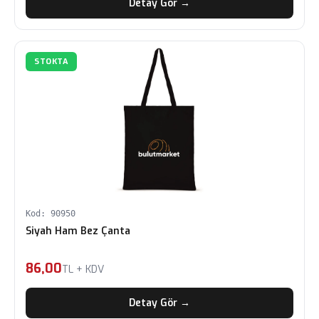
Detay Gör →
STOKTA
Kod: 90950
Siyah Ham Bez Çanta
86,00
TL + KDV
Detay Gör →