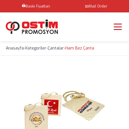
🖨️
Baskı Fiyatları
📧
Mail Order
Anasayfa
›
Kategoriler
›
Çantalar
›
Ham Bez Çanta