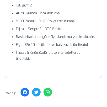
130 gr/m2
Toplu siparişlerde özel fiyat teklifi için bizimle iletişime
geçin.
40 tel kumaş - İnce dokuma
%80 Pamuk - %20 Polyester kumaş
Dijital - Serigrafi - DTF Baskı
Baskı ebatlarına göre fiyatlandırma yapılmaktadır.
Fiyat 35x40 körüksüz ve baskısız ürün fiyatıdır.
İmalat ürünümüzdür , istenilen adetlerde
üretilebilir.
Paylaş: