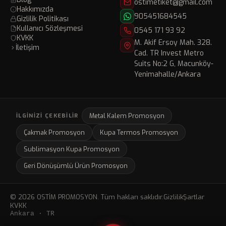
ostimetiket@gmail.com
Hakkımızda
905451684545
Gizlilik Politikası
Kullanıcı Sözleşmesi
0545 171 93 92
KVKK
M. Akif Ersoy Mah. 328.
İletişim
Cad. TR Invest Metro
Suits No:2 G, Macunköy-
Yenimahalle/Ankara
Metal Kalem Promosyon
İLGINIZI ÇEKEBILIR
Çakmak Promosyon
Kupa Termos Promosyon
Sublimasyon Kupa Promosyon
Geri Dönüşümlü Ürün Promosyon
© 2026 OSTİM PROMOSYON. Tüm hakları saklıdır.
Gizlilik
Şartlar
KVKK
Ankara · TR