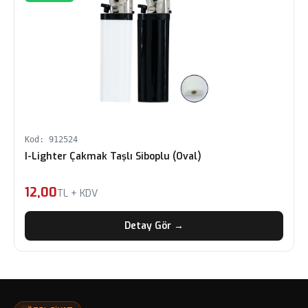
Kod: 912524
I-Lighter Çakmak Taşlı Siboplu (Oval)
12,00
TL + KDV
Detay Gör →