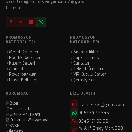
baskı tekniği ile Türkiye geneline 7 iş günü
teslimat.
PROMOSYON
PROMOSYON
KATEGORILERI
KATEGORILERI
Metal Kalemler
Anahtarlıklar
Plastik Kalemler
Kupa Termos
Kalem Setleri
Çantalar
Ajandalar
Tekstil Ürünleri
Powerbanklar
VIP Kutulu Setler
Flash Bellekler
Şemsiyeler
KURUMSAL
BIZE ULAŞIN
Blog
ostimetiket@gmail.com
Hakkımızda
905451684545
Gizlilik Politikası
Kullanıcı Sözleşmesi
0545 171 93 92
KVKK
M. Akif Ersoy Mah. 328.
İletişim