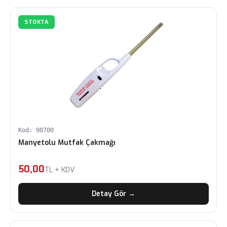
STOKTA
Kod: 90700
Manyetolu Mutfak Çakmağı
50,00
TL + KDV
Detay Gör →