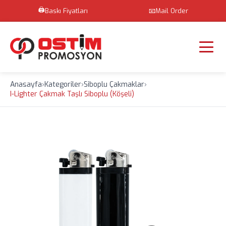
🖨️
Baskı Fiyatları
📧
Mail Order
Anasayfa
›
Kategoriler
›
Siboplu Çakmaklar
›
I-Lighter Çakmak Taşlı Siboplu (Köşeli)