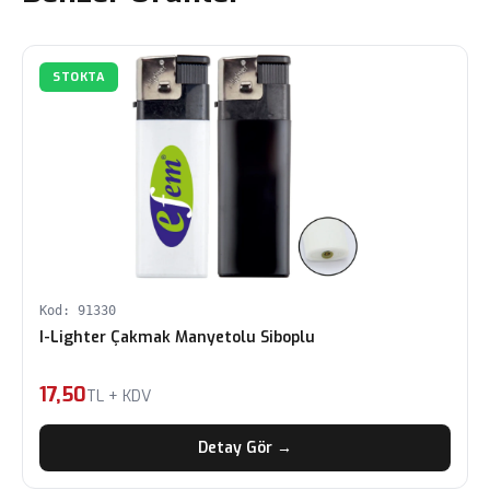
STOKTA
Kod: 91330
I-Lighter Çakmak Manyetolu Siboplu
17,50
TL + KDV
Detay Gör →