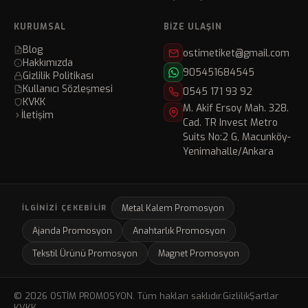
KURUMSAL
BIZE ULAŞIN
Blog
ostimetiket@gmail.com
Hakkımızda
905451684545
Gizlilik Politikası
Kullanıcı Sözleşmesi
0545 171 93 92
KVKK
M. Akif Ersoy Mah. 328.
İletişim
Cad. TR Invest Metro
Suits No:2 G, Macunköy-
Yenimahalle/Ankara
Metal Kalem Promosyon
İLGINIZI ÇEKEBILIR
Ajanda Promosyon
Anahtarlık Promosyon
Tekstil Ürünü Promosyon
Magnet Promosyon
© 2026 OSTİM PROMOSYON. Tüm hakları saklıdır.
Gizlilik
Şartlar
KVKK