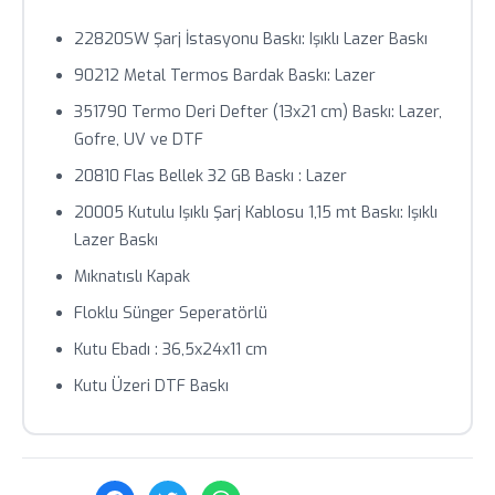
Toplu siparişlerde özel fiyat teklifi için bizimle iletişime
22820SW Şarj İstasyonu Baskı: Işıklı Lazer Baskı
geçin.
90212 Metal Termos Bardak Baskı: Lazer
351790 Termo Deri Defter (13x21 cm) Baskı: Lazer,
Gofre, UV ve DTF
20810 Flas Bellek 32 GB Baskı : Lazer
20005 Kutulu Işıklı Şarj Kablosu 1,15 mt Baskı: Işıklı
Lazer Baskı
Mıknatıslı Kapak
Floklu Sünger Seperatörlü
Kutu Ebadı : 36,5x24x11 cm
Kutu Üzeri DTF Baskı