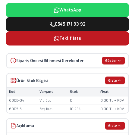
WhatsApp
0545 171 93 92
Teklif İste
Sipariş Öncesi Bilinmesi Gerekenler
Göster
Ürün görselleri temsilidir, renk ve görünüm farklılık
gösterebilir.
Ürün Stok Bilgisi
Gizle
Fiyatlar KDV hariç olup, güncel döviz kurlarına göre
Kod
Varyant
Stok
Fiyat
değişiklik gösterebilir.
6005-04
Vip Set
0
0.00 TL + KDV
Baskılı ürünlerde minimum sipariş adedi
6005-S
Boş Kutu
10,294
0.00 TL + KDV
uygulanmaktadır.
Stok durumu anlık olarak değişebilir, sipariş öncesi
Açıklama
Gizle
teyit alınız.