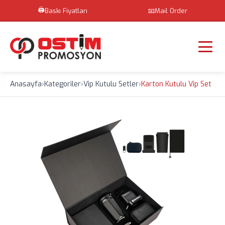
🖨️
Baskı Fiyatları
📧
Mail Order
Anasayfa
›
Kategoriler
›
Vip Kutulu Setler
›
Karton Kutulu Vip Set