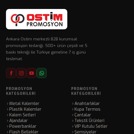
Ankara Ostim merkezli B2B kurumsal
promosyon tedariği. 500+ ürün çeşidi ve 5
baskı tekniği ile Türkiye geneline 7 iş günü
teslimat.
PROMOSYON
PROMOSYON
KATEGORILERI
KATEGORILERI
Metal Kalemler
Anahtarlıklar
Plastik Kalemler
Kupa Termos
Kalem Setleri
Çantalar
Ajandalar
Tekstil Ürünleri
Powerbanklar
VIP Kutulu Setler
Flash Bellekler
Şemsiyeler