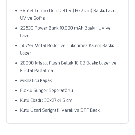
Toplu siparişlerde özel fiyat teklifi için bizimle iletişime
36553 Termo Deri Defter (13x21cm) Baskı: Lazer,
geçin.
UV ve Gofre
22530 Power Bank 10.000 mAh Baskı : UV ve
Lazer
50799 Metal Roller ve Tükenmez Kalem Baskı:
Lazer
20090 Kristal Flash Bellek 16 GB Baskı: Lazer ve
Kristal Patlatma
Mıknatıslı Kapak
Floklu Sünger Seperatörlü
Kutu Ebadı : 30x27x4,5 cm
Kutu Üzeri Serigrafi, Varak ve DTF Baskı