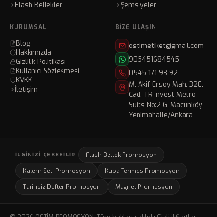
Flash Bellekler
Şemsiyeler
KURUMSAL
BIZE ULAŞIN
Blog
ostimetiket@gmail.com
Hakkımızda
905451684545
Gizlilik Politikası
Kullanıcı Sözleşmesi
0545 171 93 92
KVKK
M. Akif Ersoy Mah. 328.
İletişim
Cad. TR Invest Metro
Suits No:2 G, Macunköy-
Yenimahalle/Ankara
Flash Bellek Promosyon
İLGINIZI ÇEKEBILIR
Kalem Seti Promosyon
Kupa Termos Promosyon
Tarihsiz Defter Promosyon
Magnet Promosyon
© 2026 OSTİM PROMOSYON. Tüm hakları saklıdır.
Gizlilik
Şartlar