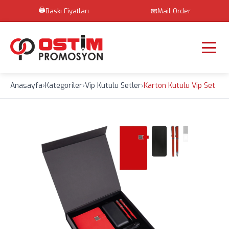
🖨️
Baskı Fiyatları
📧
Mail Order
Anasayfa
›
Kategoriler
›
Vip Kutulu Setler
›
Karton Kutulu Vip Set