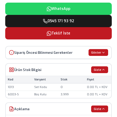
WhatsApp
0545 171 93 92
Teklif İste
Sipariş Öncesi Bilinmesi Gerekenler
Göster
Ürün görselleri temsilidir, renk ve görünüm farklılık
gösterebilir.
Ürün Stok Bilgisi
Gizle
Fiyatlar KDV hariç olup, güncel döviz kurlarına göre
Kod
Varyant
Stok
Fiyat
değişiklik gösterebilir.
1013
Set Kodu
0
0.00 TL + KDV
Baskılı ürünlerde minimum sipariş adedi
6003-S
Boş Kutu
3,999
0.00 TL + KDV
uygulanmaktadır.
Stok durumu anlık olarak değişebilir, sipariş öncesi
Açıklama
Gizle
teyit alınız.