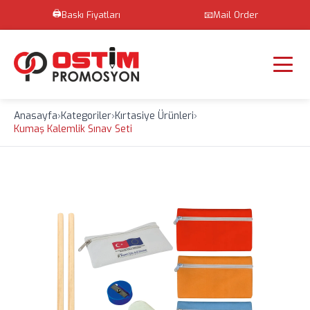
🖨️
Baskı Fiyatları
📧
Mail Order
Anasayfa
›
Kategoriler
›
Kırtasiye Ürünleri
›
Kumaş Kalemlik Sınav Seti