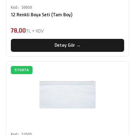
Kod: 50050
12 Renkli Boya Seti (Tam Boy)
78,00
TL + KDV
Detay Gör →
STOKTA
Kod: 53505