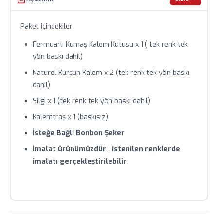
Toplu siparişlerde özel fiyat teklifi için bizimle iletişime
Paket içindekiler
geçin.
Fermuarlı Kumaş Kalem Kutusu x 1 ( tek renk tek
yön baskı dahil)
Naturel Kurşun Kalem x 2 (tek renk tek yön baskı
dahil)
Silgi x 1 (tek renk tek yön baskı dahil)
Kalemtraş x 1 (baskısız)
İsteğe Bağlı Bonbon Şeker
İmalat ürünümüzdür , istenilen renklerde
imalatı gerçekleştirilebilir.