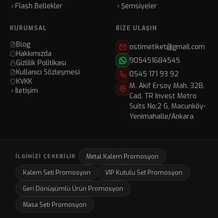
Flash Bellekler
Şemsiyeler
KURUMSAL
BIZE ULAŞIN
Blog
ostimetiket@gmail.com
Hakkımızda
905451684545
Gizlilik Politikası
Kullanıcı Sözleşmesi
0545 171 93 92
KVKK
M. Akif Ersoy Mah. 328.
İletişim
Cad. TR Invest Metro
Suits No:2 G, Macunköy-
Yenimahalle/Ankara
Metal Kalem Promosyon
İLGINIZI ÇEKEBILIR
Kalem Seti Promosyon
VIP Kutulu Set Promosyon
Geri Dönüşümlü Ürün Promosyon
Masa Seti Promosyon