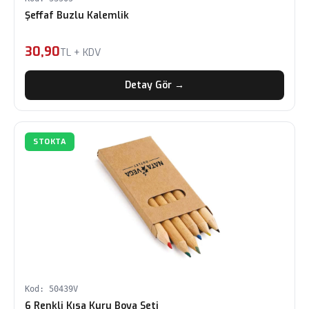
Şeffaf Buzlu Kalemlik
30,90
TL + KDV
Detay Gör →
STOKTA
Kod: 50439V
6 Renkli Kısa Kuru Boya Seti