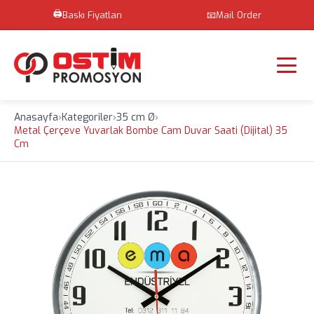
🖨️
Baskı Fiyatları
📧
Mail Order
Anasayfa
›
Kategoriler
›
35 cm Ø
›
Metal Çerçeve Yuvarlak Bombe Cam Duvar Saati (Dijital) 35
Cm