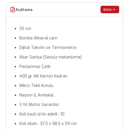
Stok durumu anlık olarak değişebilir, sipariş öncesi
Açıklama
Gizle
teyit alınız.
Toplu siparişlerde özel fiyat teklifi için bizimle iletişime
35 cm
geçin.
Bombe Mineral cam
Dijital Takvim ve Termometre
Akar Saniye (Sessiz mekanizma)
Paslanmaz Çelik
400 gr AB Karton Kadran
Mikro Tekli Kutulu
Naylon İç Ambalaj
3 Yıl Motor Garantisi
Koli bazlı ürün adedi : 10
Koli ebatı : 37,5 x 38,5 x 59 cm