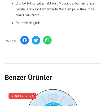
2 x AA Pil ile çalışmaktadır. Motor performansı için
modellerimizin tamamında "Alkalin" pil kullanılması
önerilmektedir.
Pil dahil değildir.
Önemli Bilgilendirme ;
Duvar saatleri hazır
stoklu ürünler değildir , sipariş üzerine üretim
Paylaş:
gerçekleştirilmektedir.
Benzer Ürünler
STOK SORUNUZ