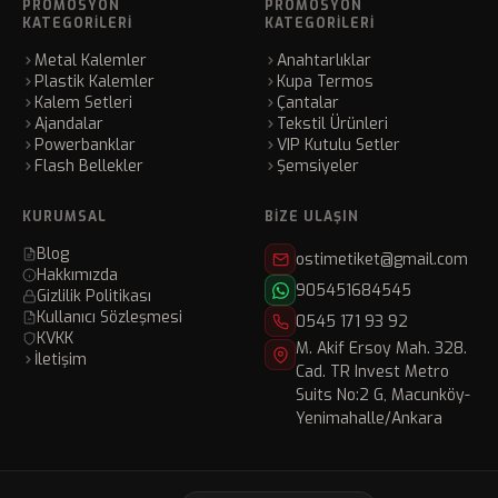
PROMOSYON
PROMOSYON
KATEGORILERI
KATEGORILERI
Metal Kalemler
Anahtarlıklar
Plastik Kalemler
Kupa Termos
Kalem Setleri
Çantalar
Ajandalar
Tekstil Ürünleri
Powerbanklar
VIP Kutulu Setler
Flash Bellekler
Şemsiyeler
KURUMSAL
BIZE ULAŞIN
Blog
ostimetiket@gmail.com
Hakkımızda
905451684545
Gizlilik Politikası
Kullanıcı Sözleşmesi
0545 171 93 92
KVKK
M. Akif Ersoy Mah. 328.
İletişim
Cad. TR Invest Metro
Suits No:2 G, Macunköy-
Yenimahalle/Ankara