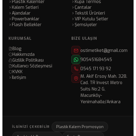
Plastik Kalemler
Kupa Termos
Kalem Setleri
Çantalar
Ajandalar
Tekstil Ürünleri
Powerbanklar
VIP Kutulu Setler
Flash Bellekler
Şemsiyeler
KURUMSAL
BIZE ULAŞIN
Blog
ostimetiket@gmail.com
Hakkımızda
905451684545
Gizlilik Politikası
Kullanıcı Sözleşmesi
0545 171 93 92
KVKK
M. Akif Ersoy Mah. 328.
İletişim
Cad. TR Invest Metro
Suits No:2 G,
Macunköy-
Yenimahalle/Ankara
Plastik Kalem Promosyon
İLGINIZI ÇEKEBILIR