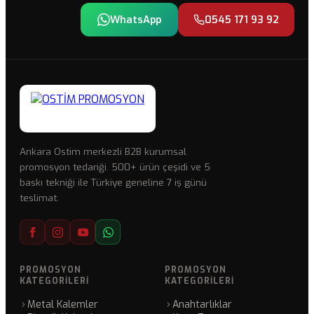
WhatsApp
0545 171 93 92
Ankara Ostim merkezli B2B kurumsal
promosyon tedariği. 500+ ürün çeşidi ve 5
baskı tekniği ile Türkiye geneline 7 iş günü
teslimat.
PROMOSYON
PROMOSYON
KATEGORILERI
KATEGORILERI
Metal Kalemler
Anahtarlıklar