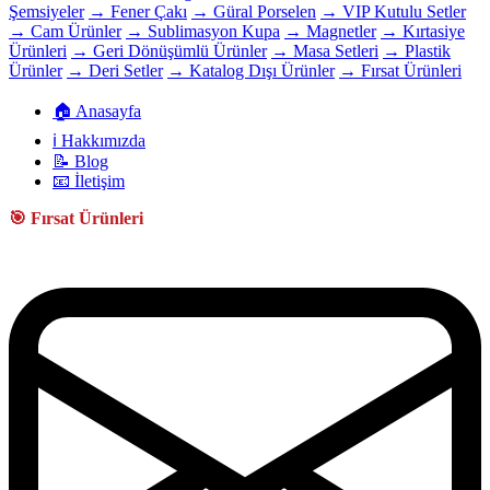
Şemsiyeler
→ Fener Çakı
→ Güral Porselen
→ VIP Kutulu Setler
→ Cam Ürünler
→ Sublimasyon Kupa
→ Magnetler
→ Kırtasiye
Ürünleri
→ Geri Dönüşümlü Ürünler
→ Masa Setleri
→ Plastik
Ürünler
→ Deri Setler
→ Katalog Dışı Ürünler
→ Fırsat Ürünleri
🏠 Anasayfa
ℹ️ Hakkımızda
📝 Blog
📧 İletişim
🎯 Fırsat Ürünleri