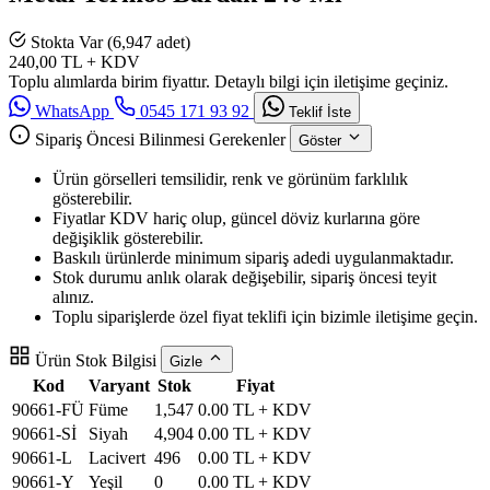
Stokta Var (6,947 adet)
240,00
TL + KDV
Toplu alımlarda birim fiyattır. Detaylı bilgi için iletişime geçiniz.
WhatsApp
0545 171 93 92
Teklif İste
Sipariş Öncesi Bilinmesi Gerekenler
Göster
Ürün görselleri temsilidir, renk ve görünüm farklılık
gösterebilir.
Fiyatlar KDV hariç olup, güncel döviz kurlarına göre
değişiklik gösterebilir.
Baskılı ürünlerde minimum sipariş adedi uygulanmaktadır.
Stok durumu anlık olarak değişebilir, sipariş öncesi teyit
alınız.
Toplu siparişlerde özel fiyat teklifi için bizimle iletişime geçin.
Ürün Stok Bilgisi
Gizle
Kod
Varyant
Stok
Fiyat
90661-FÜ
Füme
1,547
0.00 TL + KDV
90661-Sİ
Siyah
4,904
0.00 TL + KDV
90661-L
Lacivert
496
0.00 TL + KDV
90661-Y
Yeşil
0
0.00 TL + KDV