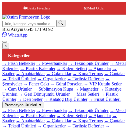
🖨️
Baskı Fiyatları
📧
Mail Order
Site içi arama
Bizi Arayın
0545 171 93 92
WhatsApp
×
Kategoriler
→ Flash Bellekler
→ Powerbanklar
→ Teknolojik Ürünler
→ Metal
Kalemler
→ Plastik Kalemler
→ Kalem Setleri
→ Ajandalar
→
Saatler
→ Anahtarlıklar
→ Çakmaklar
→ Kupa Termos
→ Çantalar
→ Tekstil Ürünleri
→ Organizerler
→ Tarihsiz Defterler
→
Şemsiyeler
→ Fener Çakı
→ Güral Porselen
→ VIP Kutulu Setler
→ Cam Ürünler
→ Sublimasyon Kupa
→ Magnetler
→ Kırtasiye
Ürünleri
→ Geri Dönüşümlü Ürünler
→ Masa Setleri
→ Plastik
Ürünler
→ Deri Setler
→ Katalog Dışı Ürünler
→ Fırsat Ürünleri
Promosyon Ürünleri
▼
→ Flash Bellekler
→ Powerbanklar
→ Teknolojik Ürünler
→ Metal
Kalemler
→ Plastik Kalemler
→ Kalem Setleri
→ Ajandalar
→
Saatler
→ Anahtarlıklar
→ Çakmaklar
→ Kupa Termos
→ Çantalar
→ Tekstil Ürünleri
→ Organizerler
→ Tarihsiz Defterler
→