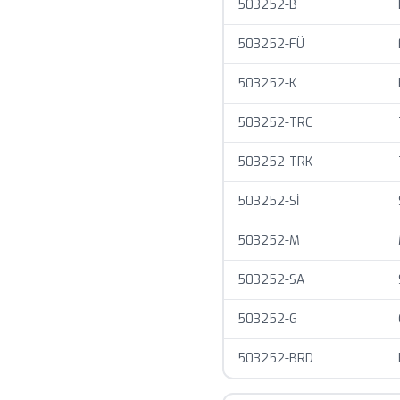
503252-B
Stok durumu anlık olarak
Toplu siparişlerde özel f
503252-FÜ
503252-K
503252-TRC
503252-TRK
503252-Sİ
503252-M
503252-SA
503252-G
503252-BRD