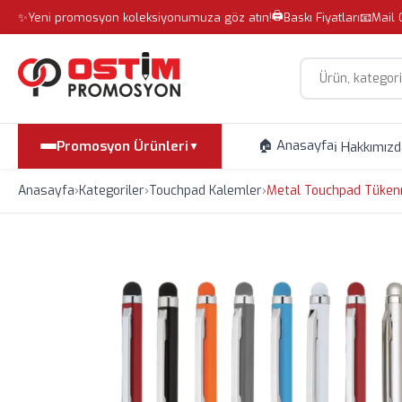
🖨️
✨
Yeni promosyon koleksiyonumuza göz atın!
Baskı Fiyatları
📧
Mail 
Site içi arama
🏠 Anasayfa
Promosyon Ürünleri
ℹ️ Hakkımız
▼
Anasayfa
›
Kategoriler
›
Touchpad Kalemler
›
Metal Touchpad Tüke