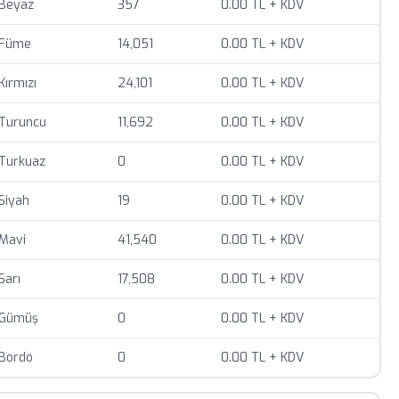
 değişebilir, sipariş öncesi teyit alınız.
Beyaz
357
0.00 TL + KDV
iyat teklifi için bizimle iletişime geçin.
Füme
14,051
0.00 TL + KDV
Kırmızı
24,101
0.00 TL + KDV
Turuncu
11,692
0.00 TL + KDV
Turkuaz
0
0.00 TL + KDV
Siyah
19
0.00 TL + KDV
Mavi
41,540
0.00 TL + KDV
Sarı
17,508
0.00 TL + KDV
Gümüş
0
0.00 TL + KDV
Bordo
0
0.00 TL + KDV