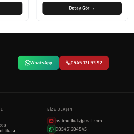
Detay Gör →
WhatsApp
0545 171 93 92
AL
BIZE ULAŞIN
ostimetiket@gmail.com
zda
905451684545
Politikası