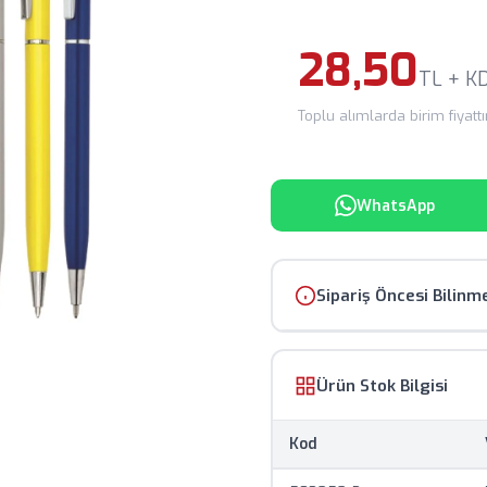
28,50
TL + K
Toplu alımlarda birim fiyattır.
WhatsApp
Sipariş Öncesi Bilinm
Ürün görselleri temsili
Ürün Stok Bilgisi
Fiyatlar KDV hariç olup,
Kod
Baskılı ürünlerde mini