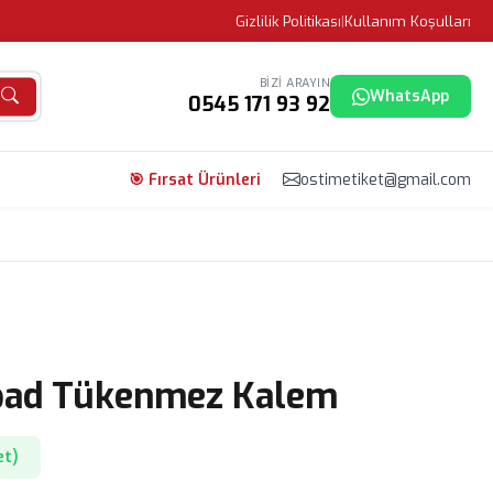
Gizlilik Politikası
|
Kullanım Koşulları
BIZI ARAYIN
WhatsApp
0545 171 93 92
🎯 Fırsat Ürünleri
ostimetiket@gmail.com
pad Tükenmez Kalem
et)