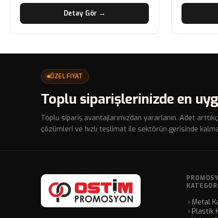
Detay Gör →
ÖZEL FİYAT
Toplu siparişlerinizde en uyg
Toplu sipariş avantajlarımızdan yararlanın. Adet arttıkç
çözümleri ve hızlı teslimat ile sektörün gerisinde kalma
PROMOS
KATEGOR
Metal K
Plastik 