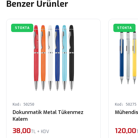
Benzer Ürünler
STOKTA
STOKTA
Kod: 50250
Kod: 50275
Dokunmatik Metal Tükenmez
Mühendi
Kalem
38,00
120,00
TL + KDV