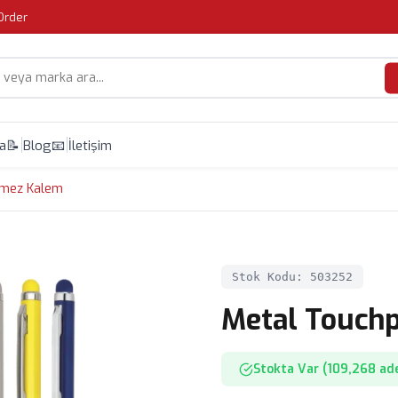
Order
da
📝 Blog
📧 İletişim
nmez Kalem
Stok Kodu: 503252
Metal Touch
Stokta Var (109,268 ad