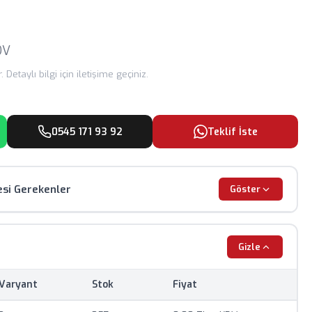
DV
 Detaylı bilgi için iletişime geçiniz.
0545 171 93 92
Teklif İste
esi Gerekenler
Göster
dir, renk ve görünüm farklılık gösterebilir.
Gizle
 güncel döviz kurlarına göre değişiklik gösterebilir.
Varyant
Stok
Fiyat
mum sipariş adedi uygulanmaktadır.