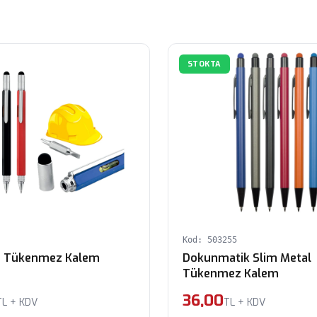
STOKTA
Kod: 503255
s Tükenmez Kalem
Dokunmatik Slim Metal
Tükenmez Kalem
36,00
TL + KDV
TL + KDV