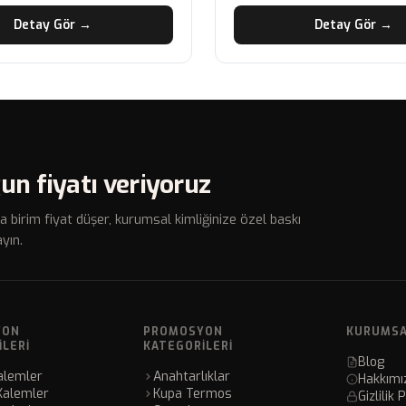
Detay Gör →
Detay Gör →
un fiyatı veriyoruz
a birim fiyat düşer, kurumsal kimliğinize özel baskı
yın.
YON
PROMOSYON
KURUMS
ILERI
KATEGORILERI
Blog
alemler
Anahtarlıklar
Hakkımı
Kalemler
Kupa Termos
Gizlilik 