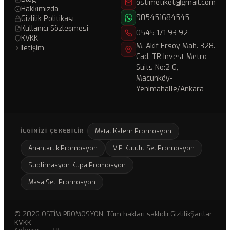
ostimetiket@gmail.com
Hakkımızda
905451684545
Gizlilik Politikası
Kullanıcı Sözleşmesi
0545 171 93 92
KVKK
M. Akif Ersoy Mah. 328.
İletişim
Cad. TR Invest Metro
Suits No:2 G,
Macunköy-
Yenimahalle/Ankara
Metal Kalem Promosyon
İLGINIZI ÇEKEBILIR
Anahtarlık Promosyon
VIP Kutulu Set Promosyon
Sublimasyon Kupa Promosyon
Masa Seti Promosyon
© 2026 OSTİM PROMOSYON. Tüm hakları saklıdır.
Gizlilik
Şartlar
KVKK