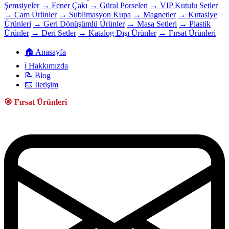
Şemsiyeler
→ Fener Çakı
→ Güral Porselen
→ VIP Kutulu Setler
→ Cam Ürünler
→ Sublimasyon Kupa
→ Magnetler
→ Kırtasiye
Ürünleri
→ Geri Dönüşümlü Ürünler
→ Masa Setleri
→ Plastik
Ürünler
→ Deri Setler
→ Katalog Dışı Ürünler
→ Fırsat Ürünleri
🏠 Anasayfa
ℹ️ Hakkımızda
📝 Blog
📧 İletişim
🎯 Fırsat Ürünleri