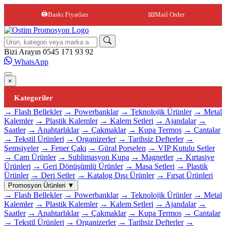
🖨️
Baskı Fiyatları
📧
Mail Order
Site içi arama
Bizi Arayın
0545 171 93 92
WhatsApp
×
Kategoriler
→ Flash Bellekler
→ Powerbanklar
→ Teknolojik Ürünler
→ Metal
Kalemler
→ Plastik Kalemler
→ Kalem Setleri
→ Ajandalar
→
Saatler
→ Anahtarlıklar
→ Çakmaklar
→ Kupa Termos
→ Çantalar
→ Tekstil Ürünleri
→ Organizerler
→ Tarihsiz Defterler
→
Şemsiyeler
→ Fener Çakı
→ Güral Porselen
→ VIP Kutulu Setler
→ Cam Ürünler
→ Sublimasyon Kupa
→ Magnetler
→ Kırtasiye
Ürünleri
→ Geri Dönüşümlü Ürünler
→ Masa Setleri
→ Plastik
Ürünler
→ Deri Setler
→ Katalog Dışı Ürünler
→ Fırsat Ürünleri
Promosyon Ürünleri
▼
→ Flash Bellekler
→ Powerbanklar
→ Teknolojik Ürünler
→ Metal
Kalemler
→ Plastik Kalemler
→ Kalem Setleri
→ Ajandalar
→
Saatler
→ Anahtarlıklar
→ Çakmaklar
→ Kupa Termos
→ Çantalar
→ Tekstil Ürünleri
→ Organizerler
→ Tarihsiz Defterler
→