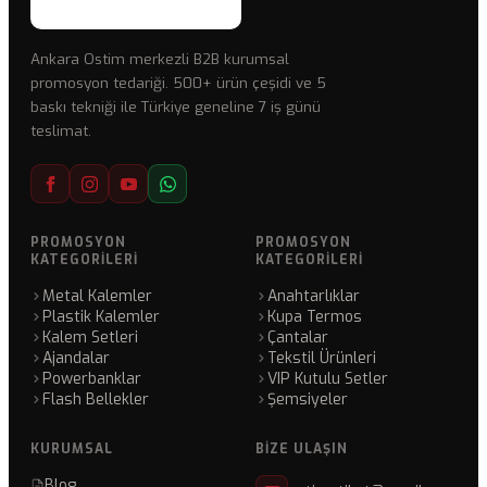
Ankara Ostim merkezli B2B kurumsal
promosyon tedariği. 500+ ürün çeşidi ve 5
baskı tekniği ile Türkiye geneline 7 iş günü
teslimat.
PROMOSYON
PROMOSYON
KATEGORILERI
KATEGORILERI
Metal Kalemler
Anahtarlıklar
Plastik Kalemler
Kupa Termos
Kalem Setleri
Çantalar
Ajandalar
Tekstil Ürünleri
Powerbanklar
VIP Kutulu Setler
Flash Bellekler
Şemsiyeler
KURUMSAL
BIZE ULAŞIN
Blog