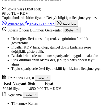
Stokta Var (1,850 adet)
98,00
TL + KDV
Toplu alımlarda birim fiyattır. Detaylı bilgi için iletişime geçiniz.
WhatsApp
0545 171 93 92
Teklif İste
Sipariş Öncesi Bilinmesi Gerekenler
Göster
Ürün görselleri temsilidir, renk ve görünüm farklılık
gösterebilir.
Fiyatlar KDV hariç olup, güncel döviz kurlarına göre
değişiklik gösterebilir.
Baskılı ürünlerde minimum sipariş adedi uygulanmaktadır.
Stok durumu anlık olarak değişebilir, sipariş öncesi teyit
alınız.
Toplu siparişlerde özel fiyat teklifi için bizimle iletişime geçin.
Ürün Stok Bilgisi
Gizle
Kod
Varyant
Stok
Fiyat
50246
Siyah
1,850
0.00 TL + KDV
Açıklama
Gizle
Tükenmez Kalem