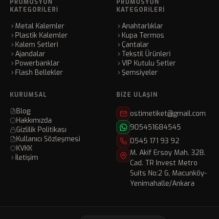
PROMOSYON
PROMOSYON
KATEGORILERI
KATEGORILERI
Metal Kalemler
Anahtarlıklar
Plastik Kalemler
Kupa Termos
Kalem Setleri
Çantalar
Ajandalar
Tekstil Ürünleri
Powerbanklar
VIP Kutulu Setler
Flash Bellekler
Şemsiyeler
KURUMSAL
BIZE ULAŞIN
Blog
ostimetiket@gmail.com
Hakkımızda
905451684545
Gizlilik Politikası
Kullanıcı Sözleşmesi
0545 171 93 92
KVKK
M. Akif Ersoy Mah. 328.
İletişim
Cad. TR Invest Metro
Suits No:2 G, Macunköy-
Yenimahalle/Ankara