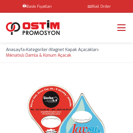
🖨️
Baskı Fiyatları
📧
Mail Order
Anasayfa
›
Kategoriler
›
Magnet Kapak Açacakları
›
Mıknatıslı Damla & Konum Açacak