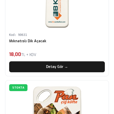
Kod: 90631
Mıknatıslı Dik Açacak
18,00
TL + KDV
Detay Gör →
STOKTA