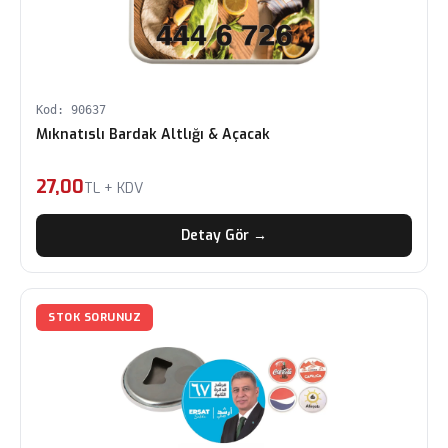
Kod: 90637
Mıknatıslı Bardak Altlığı & Açacak
27,00
TL + KDV
Detay Gör →
STOK SORUNUZ