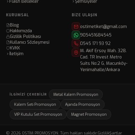
Flash Bellekler
Şemsiyeler
KURUMSAL
BIZE ULAŞIN
Blog
ostimetiket@gmail.com
Hakkımızda
905451684545
Gizlilik Politikası
Kullanıcı Sözleşmesi
0545 171 93 92
KVKK
M. Akif Ersoy Mah. 328.
İletişim
Cad. TR Invest Metro
Suits No:2 G, Macunköy-
Yenimahalle/Ankara
Metal Kalem Promosyon
İLGINIZI ÇEKEBILIR
Kalem Seti Promosyon
Ajanda Promosyon
VIP Kutulu Set Promosyon
Magnet Promosyon
© 2026 OSTİM PROMOSYON. Tüm hakları saklıdır.
Gizlilik
Şartlar