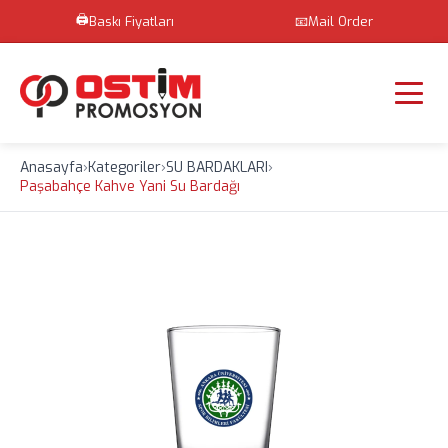
🖨️
Baskı Fiyatları
📧
Mail Order
Anasayfa
›
Kategoriler
›
SU BARDAKLARI
›
Paşabahçe Kahve Yani Su Bardağı