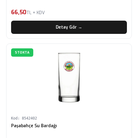
66,50
TL + KDV
Detay Gör →
STOKTA
Kod: 8542402
Paşabahçe Su Bardağı