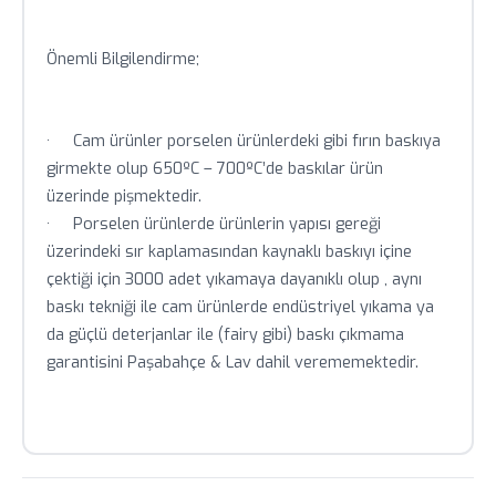
teyit alınız.
Toplu siparişlerde özel fiyat teklifi için bizimle iletişime
Önemli Bilgilendirme;
geçin.
· Cam ürünler porselen ürünlerdeki gibi fırın baskıya
girmekte olup 650ºC – 700ºC’de baskılar ürün
üzerinde pişmektedir.
· Porselen ürünlerde ürünlerin yapısı gereği
üzerindeki sır kaplamasından kaynaklı baskıyı içine
çektiği için 3000 adet yıkamaya dayanıklı olup , aynı
baskı tekniği ile cam ürünlerde endüstriyel yıkama ya
da güçlü deterjanlar ile (fairy gibi) baskı çıkmama
garantisini Paşabahçe & Lav dahil verememektedir.