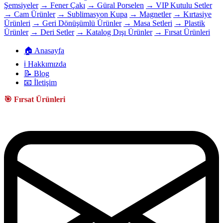
Şemsiyeler
→ Fener Çakı
→ Güral Porselen
→ VIP Kutulu Setler
→ Cam Ürünler
→ Sublimasyon Kupa
→ Magnetler
→ Kırtasiye
Ürünleri
→ Geri Dönüşümlü Ürünler
→ Masa Setleri
→ Plastik
Ürünler
→ Deri Setler
→ Katalog Dışı Ürünler
→ Fırsat Ürünleri
🏠 Anasayfa
ℹ️ Hakkımızda
📝 Blog
📧 İletişim
🎯 Fırsat Ürünleri