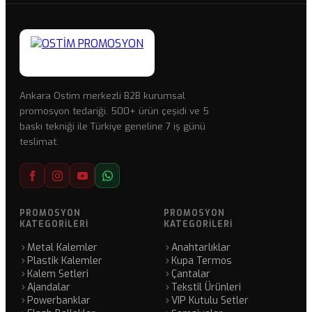
Ankara Ostim merkezli B2B kurumsal
promosyon tedariği. 500+ ürün çeşidi ve 5
baskı tekniği ile Türkiye geneline 7 iş günü
teslimat.
PROMOSYON
PROMOSYON
KATEGORILERI
KATEGORILERI
Metal Kalemler
Anahtarlıklar
Plastik Kalemler
Kupa Termos
Kalem Setleri
Çantalar
Ajandalar
Tekstil Ürünleri
Powerbanklar
VIP Kutulu Setler