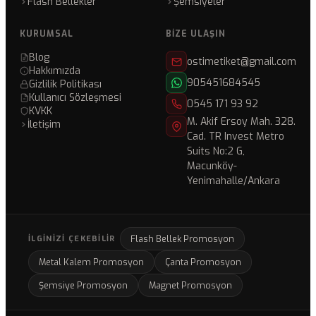
Flash Bellekler
Şemsiyeler
KURUMSAL
BIZE ULAŞIN
Blog
ostimetiket@gmail.com
Hakkımızda
905451684545
Gizlilik Politikası
Kullanıcı Sözleşmesi
0545 171 93 92
KVKK
M. Akif Ersoy Mah. 328.
İletişim
Cad. TR Invest Metro
Suits No:2 G,
Macunköy-
Yenimahalle/Ankara
Flash Bellek Promosyon
İLGINIZI ÇEKEBILIR
Metal Kalem Promosyon
Çanta Promosyon
Şemsiye Promosyon
Magnet Promosyon