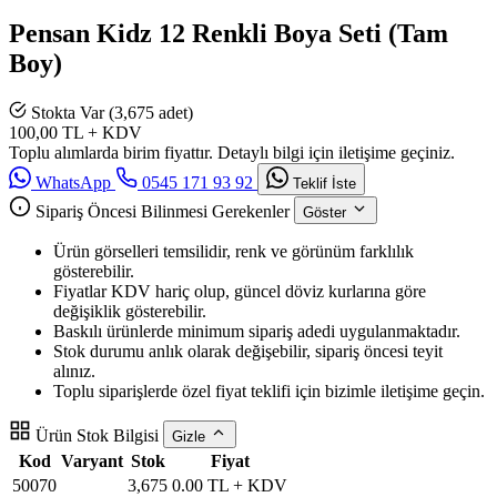
Pensan Kidz 12 Renkli Boya Seti (Tam
Boy)
Stokta Var (3,675 adet)
100,00
TL + KDV
Toplu alımlarda birim fiyattır. Detaylı bilgi için iletişime geçiniz.
WhatsApp
0545 171 93 92
Teklif İste
Sipariş Öncesi Bilinmesi Gerekenler
Göster
Ürün görselleri temsilidir, renk ve görünüm farklılık
gösterebilir.
Fiyatlar KDV hariç olup, güncel döviz kurlarına göre
değişiklik gösterebilir.
Baskılı ürünlerde minimum sipariş adedi uygulanmaktadır.
Stok durumu anlık olarak değişebilir, sipariş öncesi teyit
alınız.
Toplu siparişlerde özel fiyat teklifi için bizimle iletişime geçin.
Ürün Stok Bilgisi
Gizle
Kod
Varyant
Stok
Fiyat
50070
3,675
0.00 TL + KDV