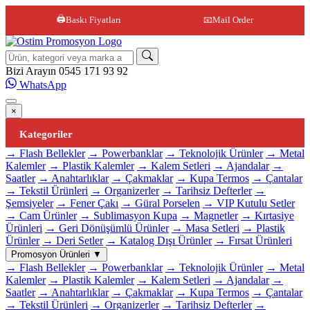
🖨️
Baskı Fiyatları
📧
Mail Order
Site içi arama
Bizi Arayın
0545 171 93 92
WhatsApp
×
Kategoriler
→ Flash Bellekler
→ Powerbanklar
→ Teknolojik Ürünler
→ Metal
Kalemler
→ Plastik Kalemler
→ Kalem Setleri
→ Ajandalar
→
Saatler
→ Anahtarlıklar
→ Çakmaklar
→ Kupa Termos
→ Çantalar
→ Tekstil Ürünleri
→ Organizerler
→ Tarihsiz Defterler
→
Şemsiyeler
→ Fener Çakı
→ Güral Porselen
→ VIP Kutulu Setler
→ Cam Ürünler
→ Sublimasyon Kupa
→ Magnetler
→ Kırtasiye
Ürünleri
→ Geri Dönüşümlü Ürünler
→ Masa Setleri
→ Plastik
Ürünler
→ Deri Setler
→ Katalog Dışı Ürünler
→ Fırsat Ürünleri
Promosyon Ürünleri
▼
→ Flash Bellekler
→ Powerbanklar
→ Teknolojik Ürünler
→ Metal
Kalemler
→ Plastik Kalemler
→ Kalem Setleri
→ Ajandalar
→
Saatler
→ Anahtarlıklar
→ Çakmaklar
→ Kupa Termos
→ Çantalar
→ Tekstil Ürünleri
→ Organizerler
→ Tarihsiz Defterler
→