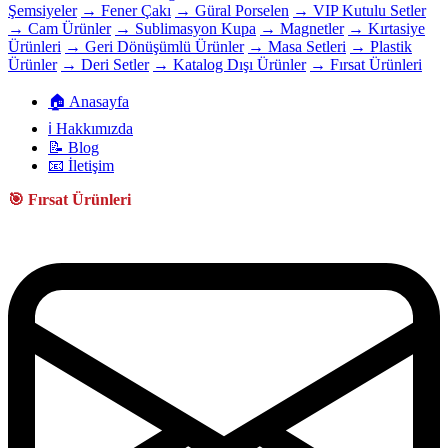
Şemsiyeler
→ Fener Çakı
→ Güral Porselen
→ VIP Kutulu Setler
→ Cam Ürünler
→ Sublimasyon Kupa
→ Magnetler
→ Kırtasiye
Ürünleri
→ Geri Dönüşümlü Ürünler
→ Masa Setleri
→ Plastik
Ürünler
→ Deri Setler
→ Katalog Dışı Ürünler
→ Fırsat Ürünleri
🏠 Anasayfa
ℹ️ Hakkımızda
📝 Blog
📧 İletişim
🎯 Fırsat Ürünleri