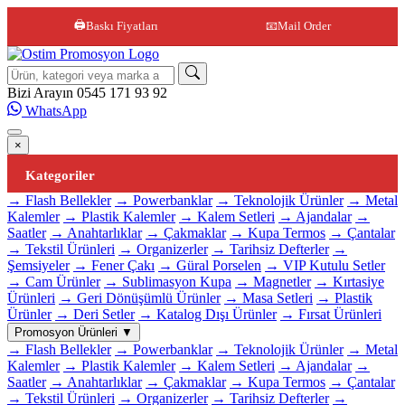
🖨️
Baskı Fiyatları
📧
Mail Order
Site içi arama
Bizi Arayın
0545 171 93 92
WhatsApp
×
Kategoriler
→ Flash Bellekler
→ Powerbanklar
→ Teknolojik Ürünler
→ Metal
Kalemler
→ Plastik Kalemler
→ Kalem Setleri
→ Ajandalar
→
Saatler
→ Anahtarlıklar
→ Çakmaklar
→ Kupa Termos
→ Çantalar
→ Tekstil Ürünleri
→ Organizerler
→ Tarihsiz Defterler
→
Şemsiyeler
→ Fener Çakı
→ Güral Porselen
→ VIP Kutulu Setler
→ Cam Ürünler
→ Sublimasyon Kupa
→ Magnetler
→ Kırtasiye
Ürünleri
→ Geri Dönüşümlü Ürünler
→ Masa Setleri
→ Plastik
Ürünler
→ Deri Setler
→ Katalog Dışı Ürünler
→ Fırsat Ürünleri
Promosyon Ürünleri
▼
→ Flash Bellekler
→ Powerbanklar
→ Teknolojik Ürünler
→ Metal
Kalemler
→ Plastik Kalemler
→ Kalem Setleri
→ Ajandalar
→
Saatler
→ Anahtarlıklar
→ Çakmaklar
→ Kupa Termos
→ Çantalar
→ Tekstil Ürünleri
→ Organizerler
→ Tarihsiz Defterler
→