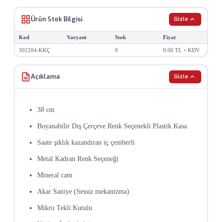
Ürün görselleri temsilidir, renk ve görünüm farklılık
gösterebilir.
Ürün Stok Bilgisi
Gizle
Fiyatlar KDV hariç olup, güncel döviz kurlarına göre
Kod
Varyant
Stok
Fiyat
değişiklik gösterebilir.
302204-KKÇ
0
0.00 TL + KDV
Baskılı ürünlerde minimum sipariş adedi uygulanmaktadır.
Açıklama
Gizle
Stok durumu anlık olarak değişebilir, sipariş öncesi teyit
alınız.
38 cm
Toplu siparişlerde özel fiyat teklifi için bizimle iletişime
geçin.
Boyanabilir Dış Çerçeve Renk Seçenekli Plastik Kasa
Saate şıklık kazandıran iç çemberli
Metal Kadran Renk Seçeneği
Mineral cam
Akar Saniye (Sessiz mekanizma)
Mikro Tekli Kutulu