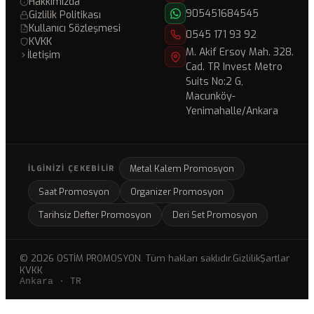
Hakkımızda
905451684545
Gizlilik Politikası
Kullanıcı Sözleşmesi
0545 171 93 92
KVKK
M. Akif Ersoy Mah. 328.
İletişim
Cad. TR Invest Metro
Suits No:2 G,
Macunköy-
Yenimahalle/Ankara
Metal Kalem Promosyon
İLGINIZI ÇEKEBILIR
Saat Promosyon
Organizer Promosyon
Tarihsiz Defter Promosyon
Deri Set Promosyon
© 2026 OSTİM PROMOSYON. Tüm hakları saklıdır.
Gizlilik
Şartlar
KVKK
Ankara · TR