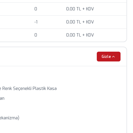
iyat teklifi için bizimle iletişime geçin.
0
0.00 TL + KDV
-1
0.00 TL + KDV
0
0.00 TL + KDV
Gizle
e Renk Seçenekli Plastik Kasa
ran
ekanizma)