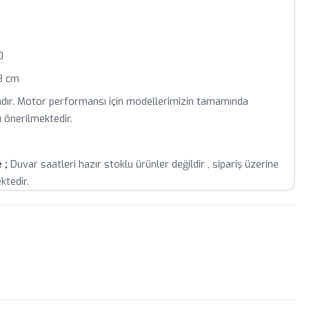
0
58 cm
ktadır. Motor performansı için modellerimizin tamamında
sı önerilmektedir.
 ;
Duvar saatleri hazır stoklu ürünler değildir , sipariş üzerine
ktedir.