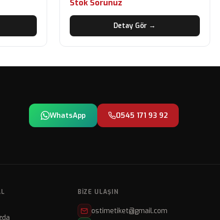
Stok Sorunuz
Detay Gör →
WhatsApp
0545 171 93 92
AL
BIZE ULAŞIN
ostimetiket@gmail.com
zda