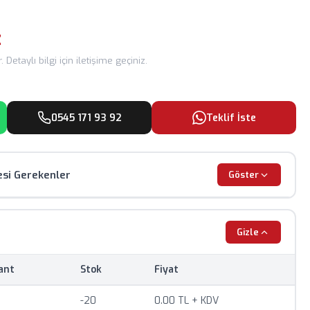
z
 Detaylı bilgi için iletişime geçiniz.
0545 171 93 92
Teklif İste
esi Gerekenler
Göster
dir, renk ve görünüm farklılık gösterebilir.
Gizle
 güncel döviz kurlarına göre değişiklik gösterebilir.
ant
Stok
Fiyat
mum sipariş adedi uygulanmaktadır.
 değişebilir, sipariş öncesi teyit alınız.
-20
0.00 TL + KDV