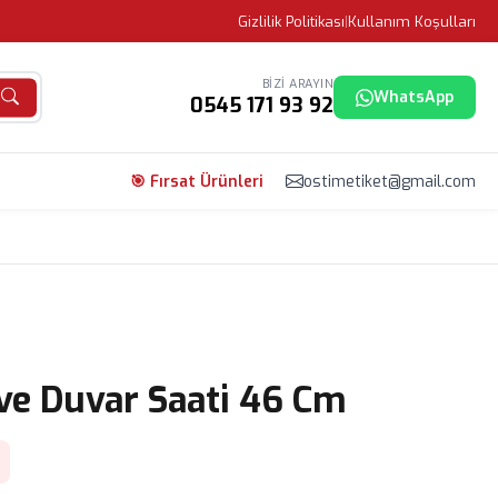
Gizlilik Politikası
|
Kullanım Koşulları
BIZI ARAYIN
WhatsApp
0545 171 93 92
🎯 Fırsat Ürünleri
ostimetiket@gmail.com
eve Duvar Saati 46 Cm