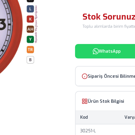
Stok Sorunu
Toplu alımlarda birim fiyattır.
WhatsApp
Sipariş Öncesi Bilinm
Ürün görselleri temsili
Ürün Stok Bilgisi
Fiyatlar KDV hariç olup,
Kod
Vary
Baskılı ürünlerde mini
30251-L
Stok durumu anlık olarak