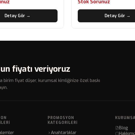
unuz
Stok Sorunuz
Detay Gör →
Detay Gör →
un fiyatı veriyoruz
a birim fiyat düşer, kurumsal kimliğinize özel baskı
yın.
YON
PROMOSYON
KURUMS
ILERI
KATEGORILERI
Blog
alemler
Anahtarlıklar
Hakkımı