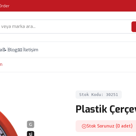
Order
da
📝 Blog
📧 İletişim
Cm
Stok Kodu: 30251
Plastik Çerç
Stok Sorunuz (0 adet)