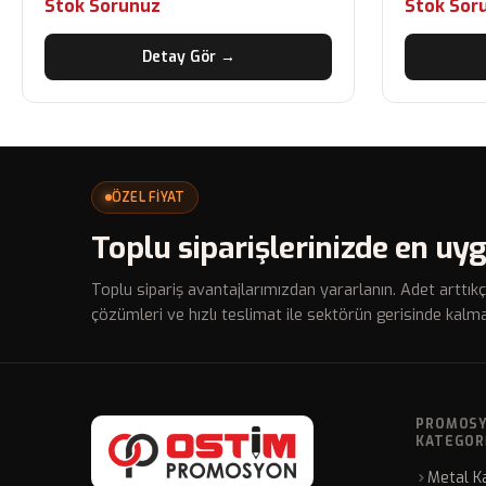
Stok Sorunuz
Stok Sor
Detay Gör →
ÖZEL FİYAT
Toplu siparişlerinizde en uyg
Toplu sipariş avantajlarımızdan yararlanın. Adet arttıkç
çözümleri ve hızlı teslimat ile sektörün gerisinde kalma
PROMOS
KATEGOR
Metal K