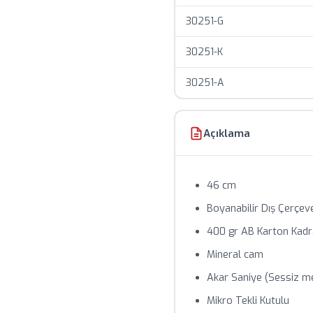
Toplu siparişlerde özel f
30251-G
30251-K
30251-A
Açıklama
46 cm
Boyanabilir Dış Çerçev
400 gr AB Karton Kad
Mineral cam
Akar Saniye (Sessiz m
Mikro Tekli Kutulu