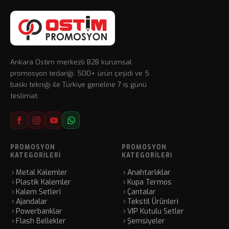
Ankara Ostim merkezli B2B kurumsal
promosyon tedariği. 500+ ürün çeşidi ve 5
baskı tekniği ile Türkiye geneline 7 iş günü
teslimat.
PROMOSYON
PROMOSYON
KATEGORILERI
KATEGORILERI
Metal Kalemler
Anahtarlıklar
Plastik Kalemler
Kupa Termos
Kalem Setleri
Çantalar
Ajandalar
Tekstil Ürünleri
Powerbanklar
VIP Kutulu Setler
Flash Bellekler
Şemsiyeler