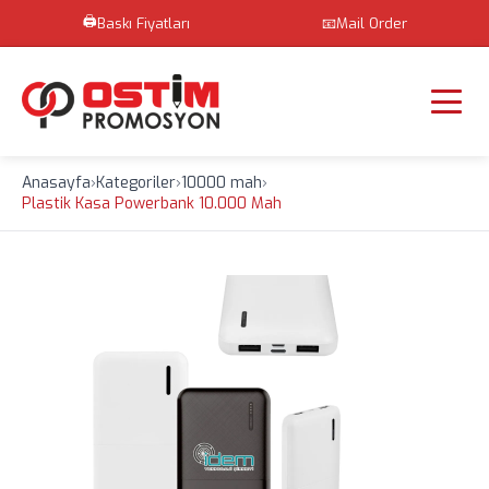
🖨️
Baskı Fiyatları
📧
Mail Order
Anasayfa
›
Kategoriler
›
10000 mah
›
Plastik Kasa Powerbank 10.000 Mah