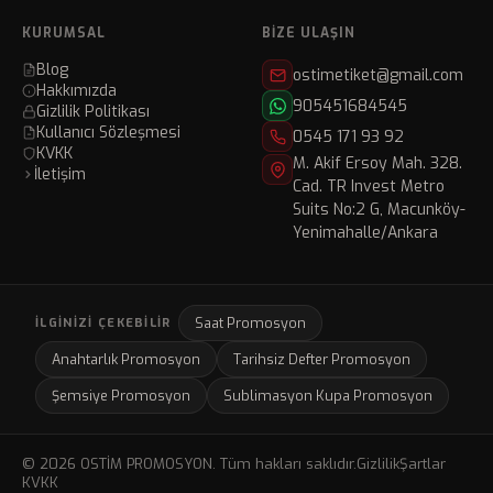
KURUMSAL
BIZE ULAŞIN
Blog
ostimetiket@gmail.com
Hakkımızda
905451684545
Gizlilik Politikası
Kullanıcı Sözleşmesi
0545 171 93 92
KVKK
M. Akif Ersoy Mah. 328.
İletişim
Cad. TR Invest Metro
Suits No:2 G, Macunköy-
Yenimahalle/Ankara
Saat Promosyon
İLGINIZI ÇEKEBILIR
Anahtarlık Promosyon
Tarihsiz Defter Promosyon
Şemsiye Promosyon
Sublimasyon Kupa Promosyon
© 2026 OSTİM PROMOSYON. Tüm hakları saklıdır.
Gizlilik
Şartlar
KVKK