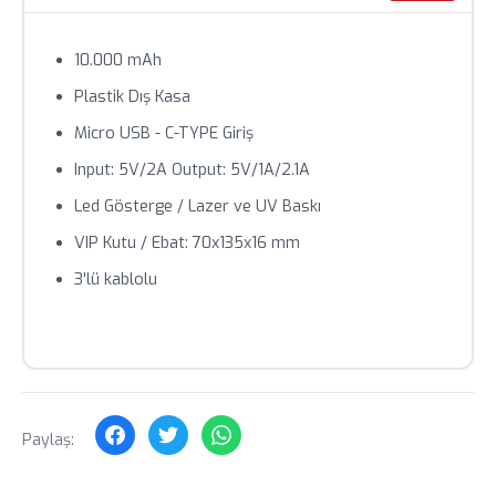
teyit alınız.
Toplu siparişlerde özel fiyat teklifi için bizimle iletişime
10.000 mAh
geçin.
Plastik Dış Kasa
Micro USB - C-TYPE Giriş
Input: 5V/2A Output: 5V/1A/2.1A
Led Gösterge / Lazer ve UV Baskı
VIP Kutu / Ebat: 70x135x16 mm
3'lü kablolu
Paylaş: