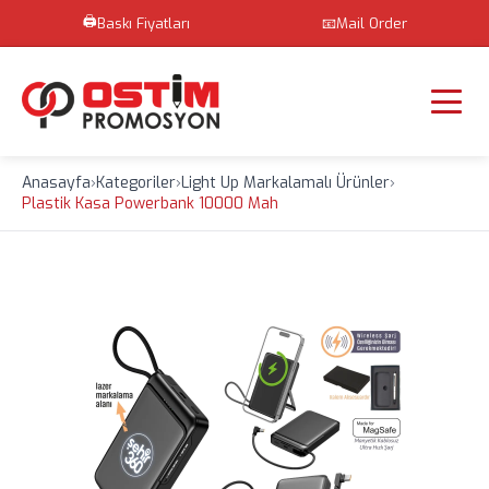
🖨️
Baskı Fiyatları
📧
Mail Order
Anasayfa
›
Kategoriler
›
Light Up Markalamalı Ürünler
›
Plastik Kasa Powerbank 10000 Mah