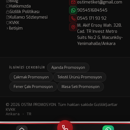
Blog
ostimetiket@gmail.com
Hakkımızda
905451684545
Gizlilik Politikası
Kullanıcı Sözleşmesi
0545 171 93 92
KVKK
M. Akif Ersoy Mah. 328.
İletişim
Cad. TR Invest Metro
Suits No:2 G, Macunköy-
Yenimahalle/Ankara
Ajanda Promosyon
İLGINIZI ÇEKEBILIR
Çakmak Promosyon
Tekstil Ürünü Promosyon
Fener Çakı Promosyon
Masa Seti Promosyon
© 2026 OSTİM PROMOSYON. Tüm hakları saklıdır.
Gizlilik
Şartlar
KVKK
Ankara · TR