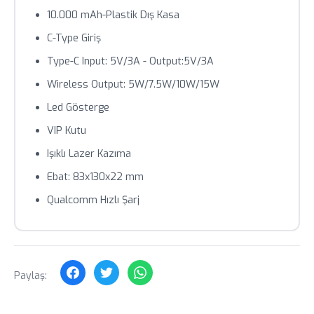
10.000 mAh-Plastik Dış Kasa
Toplu siparişlerde özel fiyat teklifi için bizimle iletişime
C-Type Giriş
geçin.
Type-C Input: 5V/3A - Output:5V/3A
Wireless Output: 5W/7.5W/10W/15W
Led Gösterge
VIP Kutu
Işıklı Lazer Kazıma
Ebat: 83x130x22 mm
Qualcomm Hızlı Şarj
Paylaş: