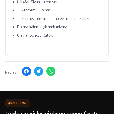
İkili Mat Siyah kalem seti
Toplu siparişlerde özel fiyat teklifi için bizimle iletişime
Tükenmez – Dolma
geçin.
Tükenmez metal kalem çevirmeli mekanizma
Dolma kalem açık mekanizma
Orijinal Scrikss Kutulu
Paylaş:
ÖZEL FİYAT
Toplu siparişlerinizde en uygun fiyatı