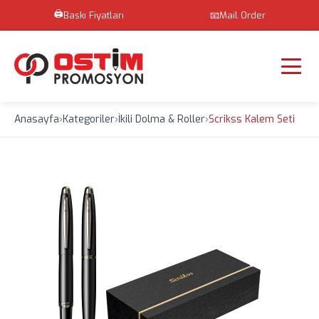
🖨️
Baskı Fiyatları
📧
Mail Order
Anasayfa
›
Kategoriler
›
İkili Dolma & Roller
›
Scrikss Kalem Seti