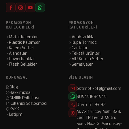
PROMOSYON
PROMOSYON
KATEGORILERI
KATEGORILERI
Metal Kalemler
Anahtarlıklar
Plastik Kalemler
Kupa Termos
Kalem Setleri
Çantalar
Ajandalar
Tekstil Ürünleri
Powerbanklar
VIP Kutulu Setler
Flash Bellekler
Şemsiyeler
KURUMSAL
BIZE ULAŞIN
Blog
ostimetiket@gmail.com
Hakkımızda
905451684545
Gizlilik Politikası
Kullanıcı Sözleşmesi
0545 171 93 92
KVKK
M. Akif Ersoy Mah. 328.
İletişim
Cad. TR Invest Metro
Suits No:2 G, Macunköy-