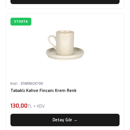
STOKTA
Kod: 85NRN02KT00
Tabaklı Kahve Fincanı Krem Renk
130,00
TL + KDV
Detay Gör →