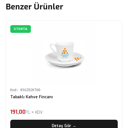
Benzer Ürünler
STOKTA
Kod: 85GZ02KT00
Tabaklı Kahve Fincanı
191,00
TL + KDV
Detay Gör →