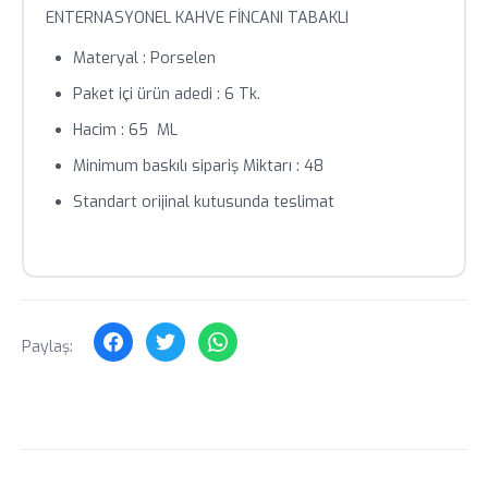
teyit alınız.
ENTERNASYONEL KAHVE FİNCANI TABAKLI
Toplu siparişlerde özel fiyat teklifi için bizimle iletişime
Materyal : Porselen
geçin.
Paket içi ürün adedi : 6 Tk.
Hacim : 65 ML
Minimum baskılı sipariş Miktarı : 48
Standart orijinal kutusunda teslimat
Paylaş: