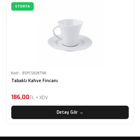
STOKTA
Kod: 85PCS02KT00
Tabaklı Kahve Fincanı
186,00
TL + KDV
Detay Gör →