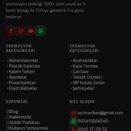
promosyon tedariği. 500+ ürün çeşidi ve 5
baskı tekniği ile Türkiye geneline 7 iş günü
teslimat.
PROMOSYON
PROMOSYON
KATEGORILERI
KATEGORILERI
Metal Kalemler
Anahtarlıklar
Plastik Kalemler
Kupa Termos
Kalem Setleri
Çantalar
Ajandalar
Tekstil Ürünleri
Powerbanklar
VIP Kutulu Setler
Flash Bellekler
Şemsiyeler
KURUMSAL
BIZE ULAŞIN
Blog
ostimetiket@gmail.com
Hakkımızda
905451684545
Gizlilik Politikası
Kullanıcı Sözleşmesi
0545 171 93 92