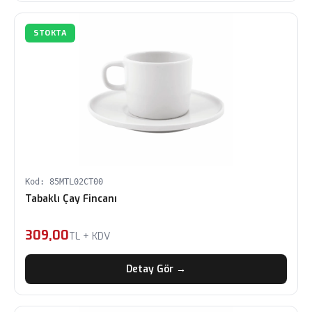
STOKTA
Kod: 85MTL02CT00
Tabaklı Çay Fincanı
309,00
TL + KDV
Detay Gör →