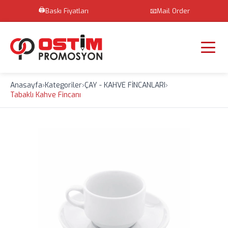
🖨️
Baskı Fiyatları
📧
Mail Order
Anasayfa
›
Kategoriler
›
ÇAY - KAHVE FİNCANLARI
›
Tabaklı Kahve Fincanı