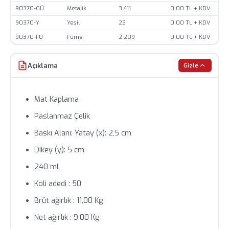
teyit alınız.
90370-GÜ
Metalik
3,411
0.00 TL + KDV
Toplu siparişlerde özel fiyat teklifi için bizimle iletişime
90370-Y
Yeşil
23
0.00 TL + KDV
geçin.
90370-FÜ
Füme
2,209
0.00 TL + KDV
Açıklama
Gizle
Mat Kaplama
Paslanmaz Çelik
Baskı Alanı: Yatay (x): 2,5 cm
Dikey (y): 5 cm
240 ml
Koli adedi : 50
Brüt ağırlık : 11,00 Kg
Net ağırlık : 9,00 Kg