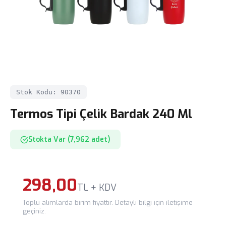
Stok Kodu: 90370
Termos Tipi Çelik Bardak 240 Ml
Stokta Var (7,962 adet)
298,00
TL + KDV
Toplu alımlarda birim fiyattır. Detaylı bilgi için iletişime
geçiniz.