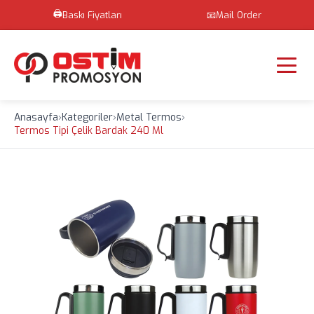
🖨️
Baskı Fiyatları
📧
Mail Order
Anasayfa
›
Kategoriler
›
Metal Termos
›
Termos Tipi Çelik Bardak 240 Ml