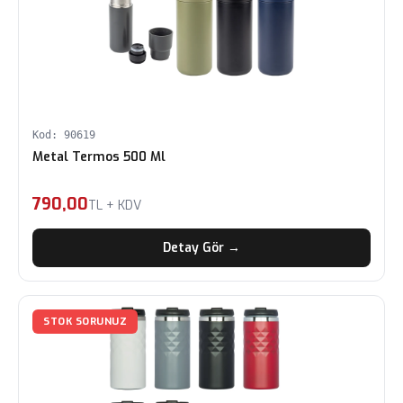
Kod: 90619
Metal Termos 500 Ml
790,00
TL + KDV
Detay Gör →
STOK SORUNUZ