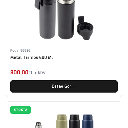
Kod: 90980
Metal Termos 600 Ml
800,00
TL + KDV
Detay Gör →
STOKTA