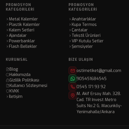
PROMOSYON
PROMOSYON
KATEGORILERI
KATEGORILERI
Metal Kalemler
Anahtarlıklar
Plastik Kalemler
Kupa Termos
Kalem Setleri
Çantalar
Ajandalar
Tekstil Ürünleri
Powerbanklar
VIP Kutulu Setler
Flash Bellekler
Şemsiyeler
KURUMSAL
BIZE ULAŞIN
Blog
ostimetiket@gmail.com
Hakkımızda
905451684545
Gizlilik Politikası
Kullanıcı Sözleşmesi
0545 171 93 92
KVKK
M. Akif Ersoy Mah. 328.
İletişim
Cad. TR Invest Metro
Suits No:2 G, Macunköy-
Yenimahalle/Ankara