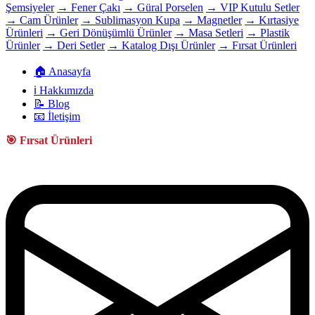
Şemsiyeler
→ Fener Çakı
→ Güral Porselen
→ VIP Kutulu Setler
→ Cam Ürünler
→ Sublimasyon Kupa
→ Magnetler
→ Kırtasiye
Ürünleri
→ Geri Dönüşümlü Ürünler
→ Masa Setleri
→ Plastik
Ürünler
→ Deri Setler
→ Katalog Dışı Ürünler
→ Fırsat Ürünleri
🏠 Anasayfa
ℹ️ Hakkımızda
📝 Blog
📧 İletişim
🎯 Fırsat Ürünleri