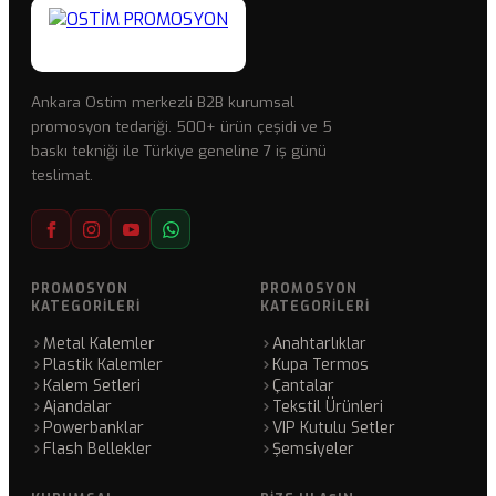
Ankara Ostim merkezli B2B kurumsal
promosyon tedariği. 500+ ürün çeşidi ve 5
baskı tekniği ile Türkiye geneline 7 iş günü
teslimat.
PROMOSYON
PROMOSYON
KATEGORILERI
KATEGORILERI
Metal Kalemler
Anahtarlıklar
Plastik Kalemler
Kupa Termos
Kalem Setleri
Çantalar
Ajandalar
Tekstil Ürünleri
Powerbanklar
VIP Kutulu Setler
Flash Bellekler
Şemsiyeler