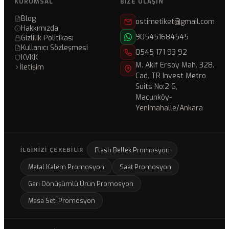
KURUMSAL
BIZE ULAŞIN
Blog
ostimetiket@gmail.com
Hakkımızda
905451684545
Gizlilik Politikası
Kullanıcı Sözleşmesi
0545 171 93 92
KVKK
M. Akif Ersoy Mah. 328.
İletişim
Cad. TR Invest Metro
Suits No:2 G,
Macunköy-
Yenimahalle/Ankara
Flash Bellek Promosyon
İLGINIZI ÇEKEBILIR
Metal Kalem Promosyon
Saat Promosyon
Geri Dönüşümlü Ürün Promosyon
Masa Seti Promosyon