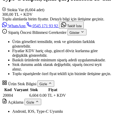
Stokta Var (6,604 adet)
300,00
TL + KDV
Toplu alımlarda birim fiyattır. Detaylı bilgi için iletişime geçiniz.
WhatsApp
0545 171 93 92
Teklif İste
Sipariş Öncesi Bilinmesi Gerekenler
Göster
Ürün görselleri temsilidir, renk ve görünüm farklılık
gösterebilir.
Fiyatlar KDV hariç olup, güncel döviz kurlarına göre
değişiklik gösterebilir.
Baskılı ürünlerde minimum sipariş adedi uygulanmaktadır.
Stok durumu anlık olarak değişebilir, sipariş öncesi teyit
alınız.
Toplu siparişlerde özel fiyat teklifi için bizimle iletişime geçin.
Ürün Stok Bilgisi
Gizle
Kod
Varyant
Stok
Fiyat
20004
6,604
0.00 TL + KDV
Açıklama
Gizle
Android, IOS, Type-C Uyumlu