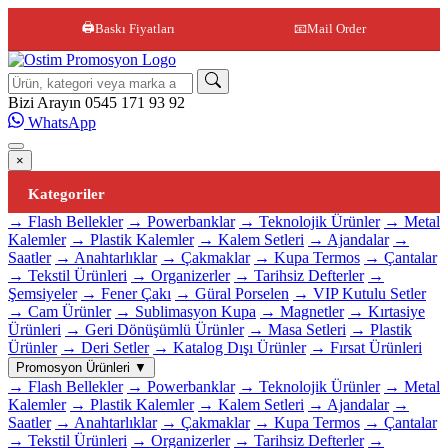
🖨️
Baskı Fiyatları
📧
Mail Order
Site içi arama
Bizi Arayın
0545 171 93 92
WhatsApp
×
Kategoriler
→ Flash Bellekler
→ Powerbanklar
→ Teknolojik Ürünler
→ Metal
Kalemler
→ Plastik Kalemler
→ Kalem Setleri
→ Ajandalar
→
Saatler
→ Anahtarlıklar
→ Çakmaklar
→ Kupa Termos
→ Çantalar
→ Tekstil Ürünleri
→ Organizerler
→ Tarihsiz Defterler
→
Şemsiyeler
→ Fener Çakı
→ Güral Porselen
→ VIP Kutulu Setler
→ Cam Ürünler
→ Sublimasyon Kupa
→ Magnetler
→ Kırtasiye
Ürünleri
→ Geri Dönüşümlü Ürünler
→ Masa Setleri
→ Plastik
Ürünler
→ Deri Setler
→ Katalog Dışı Ürünler
→ Fırsat Ürünleri
Promosyon Ürünleri
▼
→ Flash Bellekler
→ Powerbanklar
→ Teknolojik Ürünler
→ Metal
Kalemler
→ Plastik Kalemler
→ Kalem Setleri
→ Ajandalar
→
Saatler
→ Anahtarlıklar
→ Çakmaklar
→ Kupa Termos
→ Çantalar
→ Tekstil Ürünleri
→ Organizerler
→ Tarihsiz Defterler
→