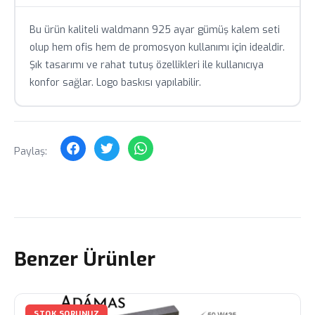
Stok durumu anlık olarak değişebilir, sipariş öncesi
teyit alınız.
Bu ürün kaliteli waldmann 925 ayar gümüş kalem seti
olup hem ofis hem de promosyon kullanımı için idealdir.
Toplu siparişlerde özel fiyat teklifi için bizimle iletişime
geçin.
Şık tasarımı ve rahat tutuş özellikleri ile kullanıcıya
konfor sağlar. Logo baskısı yapılabilir.
Paylaş:
Benzer Ürünler
STOK SORUNUZ