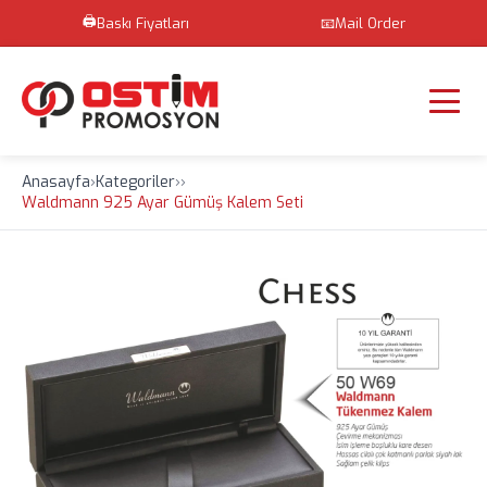
🖨️
Baskı Fiyatları
📧
Mail Order
Anasayfa
›
Kategoriler
›
›
Waldmann 925 Ayar Gümüş Kalem Seti