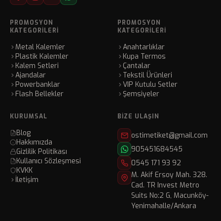
PROMOSYON
PROMOSYON
KATEGORILERI
KATEGORILERI
Metal Kalemler
Anahtarlıklar
Plastik Kalemler
Kupa Termos
Kalem Setleri
Çantalar
Ajandalar
Tekstil Ürünleri
Powerbanklar
VIP Kutulu Setler
Flash Bellekler
Şemsiyeler
KURUMSAL
BIZE ULAŞIN
Blog
ostimetiket@gmail.com
Hakkımızda
905451684545
Gizlilik Politikası
Kullanıcı Sözleşmesi
0545 171 93 92
KVKK
M. Akif Ersoy Mah. 328.
İletişim
Cad. TR Invest Metro
Suits No:2 G, Macunköy-
Yenimahalle/Ankara