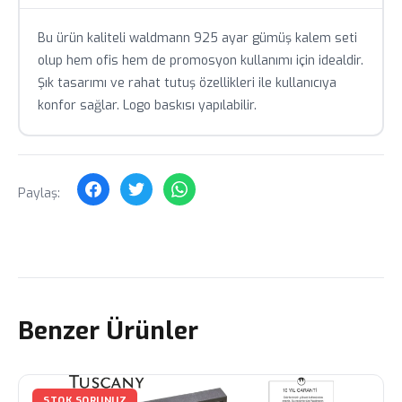
Stok durumu anlık olarak değişebilir, sipariş öncesi
teyit alınız.
Bu ürün kaliteli waldmann 925 ayar gümüş kalem seti
olup hem ofis hem de promosyon kullanımı için idealdir.
Toplu siparişlerde özel fiyat teklifi için bizimle iletişime
geçin.
Şık tasarımı ve rahat tutuş özellikleri ile kullanıcıya
konfor sağlar. Logo baskısı yapılabilir.
Paylaş:
Benzer Ürünler
STOK SORUNUZ