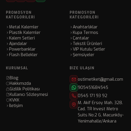
PROMOSYON
PROMOSYON
KATEGORILERI
KATEGORILERI
Metal Kalemler
Anahtarlıklar
Plastik Kalemler
Kupa Termos
Kalem Setleri
Çantalar
Ajandalar
Tekstil Ürünleri
Powerbanklar
VIP Kutulu Setler
Flash Bellekler
Şemsiyeler
KURUMSAL
BIZE ULAŞIN
Blog
ostimetiket@gmail.com
Hakkımızda
905451684545
Gizlilik Politikası
Kullanıcı Sözleşmesi
0545 171 93 92
KVKK
M. Akif Ersoy Mah. 328.
İletişim
Cad. TR Invest Metro
Suits No:2 G, Macunköy-
Yenimahalle/Ankara