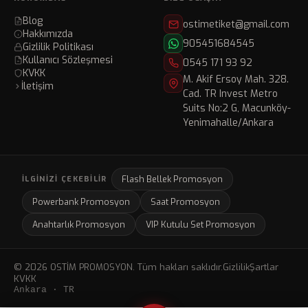
Blog
ostimetiket@gmail.com
Hakkımızda
905451684545
Gizlilik Politikası
Kullanıcı Sözleşmesi
0545 171 93 92
KVKK
M. Akif Ersoy Mah. 328.
İletişim
Cad. TR Invest Metro
Suits No:2 G, Macunköy-
Yenimahalle/Ankara
Flash Bellek Promosyon
İLGINIZI ÇEKEBILIR
Powerbank Promosyon
Saat Promosyon
Anahtarlık Promosyon
VIP Kutulu Set Promosyon
© 2026 OSTİM PROMOSYON. Tüm hakları saklıdır.
Gizlilik
Şartlar
KVKK
Ankara · TR