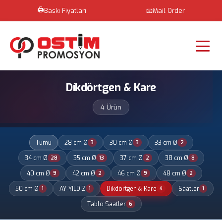
🖨️
Baskı Fiyatları
📧
Mail Order
Dikdörtgen & Kare
4 Ürün
Tümü
28 cm Ø
30 cm Ø
33 cm Ø
3
3
2
34 cm Ø
35 cm Ø
37 cm Ø
38 cm Ø
28
13
2
8
40 cm Ø
42 cm Ø
46 cm Ø
48 cm Ø
9
2
9
2
50 cm Ø
AY-YILDIZ
Dikdörtgen & Kare
Saatler
1
1
4
1
Tablo Saatler
6