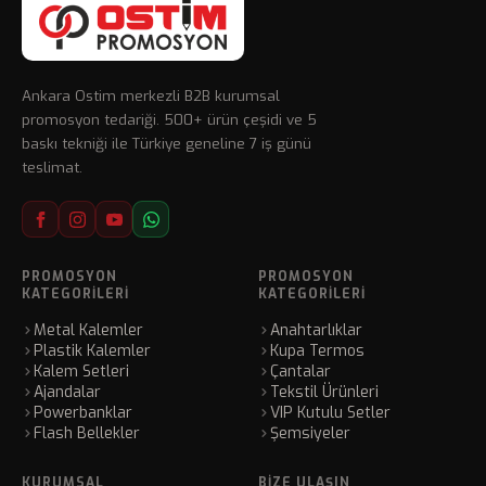
Ankara Ostim merkezli B2B kurumsal
promosyon tedariği. 500+ ürün çeşidi ve 5
baskı tekniği ile Türkiye geneline 7 iş günü
teslimat.
PROMOSYON
PROMOSYON
KATEGORILERI
KATEGORILERI
Metal Kalemler
Anahtarlıklar
Plastik Kalemler
Kupa Termos
Kalem Setleri
Çantalar
Ajandalar
Tekstil Ürünleri
Powerbanklar
VIP Kutulu Setler
Flash Bellekler
Şemsiyeler
KURUMSAL
BIZE ULAŞIN