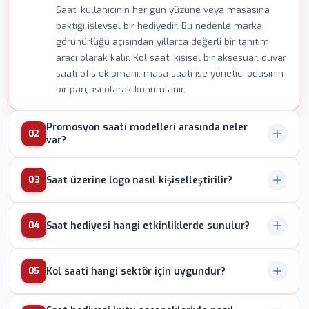
Saat, kullanıcının her gün yüzüne veya masasına
baktığı işlevsel bir hediyedir. Bu nedenle marka
görünürlüğü açısından yıllarca değerli bir tanıtım
aracı olarak kalır. Kol saati kişisel bir aksesuar, duvar
saati ofis ekipmanı, masa saati ise yönetici odasının
bir parçası olarak konumlanır.
Promosyon saati modelleri arasında neler
02
var?
Duvar saati, masa saati, kol saati, tablo tipi saat ve
Saat üzerine logo nasıl kişiselleştirilir?
03
dijital LED saat başlıca alt segmentleri oluşturur. Kol
saatleri deri veya silikon kayışlı, masa saatleri ahşap
Kadran yüzeyine UV dijital baskı ile fotoğraf
veya kristal kaideli, duvar saatleri ise farklı çap
Saat hediyesi hangi etkinliklerde sunulur?
04
kalitesinde renkli logo aktarılır. Ahşap veya metal
seçenekleriyle sunulur. Her model ihtiyaca göre
kaideye lazer kazıma, cam yüzeye ise serigrafi
farklı bir konuma yerleşir.
Yıldönümü kutlamaları, bayi toplantıları, açılış
uygulanır. Kadran özel tasarımlı olarak sıfırdan
Kol saati hangi sektör için uygundur?
05
organizasyonları, emeklilik törenleri ve jübile
üretilebilir; kurumsal renk ve logo yerleşimi tasarım
takdimleri promosyon saati kullanımının yoğun
aşamasında birlikte belirlenir.
Kişisel bir aksesuar olarak kol saati, banka
olduğu alanlardır. Bankalar duvar saatlerini yönetici