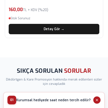
160,00
TL + KDV (%20)
Stok Sorunuz
Detay Gör →
SIKÇA SORULAN
SORULAR
Dikdörtgen & Kare Promosyon hakkında merak edilenleri sizler
için cevapladık
Kurumsal hediyede saat neden tercih edilir?
01