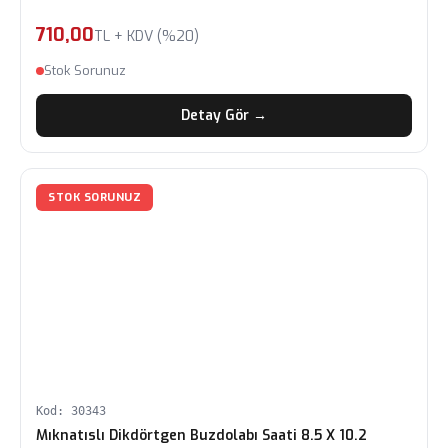
710,00
TL + KDV (%20)
Stok Sorunuz
Detay Gör →
STOK SORUNUZ
Kod: 30343
Mıknatıslı Dikdörtgen Buzdolabı Saati 8.5 X 10.2