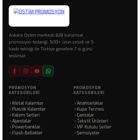
Ankara Ostim merkezli B2B kurumsal
promosyon tedariği. 500+ ürün çeşidi ve 5
baskı tekniği ile Türkiye geneline 7 iş günü
teslimat.
PROMOSYON
PROMOSYON
KATEGORILERI
KATEGORILERI
Metal Kalemler
Anahtarlıklar
Plastik Kalemler
Kupa Termos
Kalem Setleri
Çantalar
Ajandalar
Tekstil Ürünleri
Powerbanklar
VIP Kutulu Setler
Flash Bellekler
Şemsiyeler