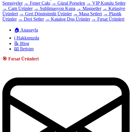
Şemsiyeler
→ Fener Çakı
→ Güral Porselen
→ VIP Kutulu Setler
→ Cam Ürünler
→ Sublimasyon Kupa
→ Magnetler
→ Kırtasiye
Ürünleri
→ Geri Dönüşümlü Ürünler
→ Masa Setleri
→ Plastik
Ürünler
→ Deri Setler
→ Katalog Dışı Ürünler
→ Fırsat Ürünleri
🏠 Anasayfa
ℹ️ Hakkımızda
📝 Blog
📧 İletişim
🎯 Fırsat Ürünleri