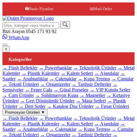
🖨️
Baskı Fiyatları
📧
Mail Order
Site içi arama
Bizi Arayın
0545 171 93 92
WhatsApp
×
Kategoriler
→ Flash Bellekler
→ Powerbanklar
→ Teknolojik Ürünler
→ Metal
Kalemler
→ Plastik Kalemler
→ Kalem Setleri
→ Ajandalar
→
Saatler
→ Anahtarlıklar
→ Çakmaklar
→ Kupa Termos
→ Çantalar
→ Tekstil Ürünleri
→ Organizerler
→ Tarihsiz Defterler
→
Şemsiyeler
→ Fener Çakı
→ Güral Porselen
→ VIP Kutulu Setler
→ Cam Ürünler
→ Sublimasyon Kupa
→ Magnetler
→ Kırtasiye
Ürünleri
→ Geri Dönüşümlü Ürünler
→ Masa Setleri
→ Plastik
Ürünler
→ Deri Setler
→ Katalog Dışı Ürünler
→ Fırsat Ürünleri
Promosyon Ürünleri
▼
→ Flash Bellekler
→ Powerbanklar
→ Teknolojik Ürünler
→ Metal
Kalemler
→ Plastik Kalemler
→ Kalem Setleri
→ Ajandalar
→
Saatler
→ Anahtarlıklar
→ Çakmaklar
→ Kupa Termos
→ Çantalar
→ Tekstil Ürünleri
→ Organizerler
→ Tarihsiz Defterler
→