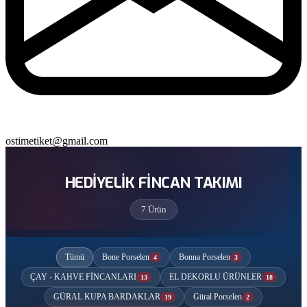
ostimetiket@gmail.com
HEDİYELİK FİNCAN TAKIMI
7 Ürün
Tümü
Bone Porselen
Bonna Porselen
4
3
ÇAY - KAHVE FİNCANLARI
EL DEKORLU ÜRÜNLER
13
18
GÜRAL KUPA BARDAKLAR
Güral Porselen
19
2