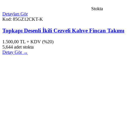
Stokta
Detayları Gör
Kod: 85GZ12CKT-K
Topkapı Desenli İkili Cezveli Kahve Fincan Takımı
1.500,00
TL + KDV (%20)
5,644 adet stokta
Detay Gör →