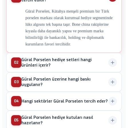
tercih edilir?
Güral Porselen, Kütahya menşeli premium bir Türk
porselen markası olarak kurumsal hediye segmentinde
lüks algısını tek başına taşır. Bone china rakiplerine
kıyasla daha dayanıklı yapısı ve premium marka
bilinilirliği ile bankacılık, holding ve diplomatik
kurumların favori tercihidir.
Güral Porselen hediye setleri hangi
02
ürünleri içerir?
2li espresso fincan takımı, 6lı çay bardağı seti, 12 parça
Güral Porselen üzerine hangi baskı
03
kahvaltı takımı, 24 parça yemek takımı, sunum tabağı,
uygulanır?
kase, kupa ve porselen sürahi başlıca setleri oluşturur.
Serigrafi decal baskı yüksek sıcaklık fırınlaması sonrası
Bayram, yılbaşı, kuruluş yıldönümü ve protokol
Hangi sektörler Güral Porselen tercih eder?
04
kalıcılaşır; kazınmaz, çizilmez. UV dijital baskı düşük
hediyelerinde CEO seviyesi sunum kalitesi yakalanır.
adetli ve fotoğraflı tasarımlar için uygundur. Altın ve
Bankacılık, holding, diplomatik kurumlar, üst düzey
platin yaldız serigrafi premium bordür detayları için
Güral Porselen hediye kutuları nasıl
05
yönetim hediyeleşmesi ve devlet protokolü tarafından
tercih edilir. Kurumsal logo tam renkli veya tek renk
hazırlanır?
yoğun tercih edilir. Türkiyenin köklü porselen markası