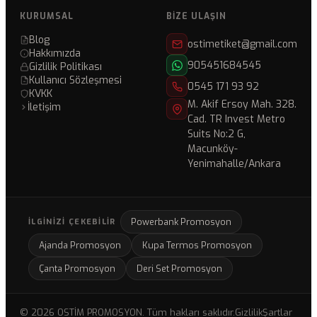
KURUMSAL
BIZE ULAŞIN
Blog
ostimetiket@gmail.com
Hakkımızda
905451684545
Gizlilik Politikası
Kullanıcı Sözleşmesi
0545 171 93 92
KVKK
M. Akif Ersoy Mah. 328.
İletişim
Cad. TR Invest Metro
Suits No:2 G,
Macunköy-
Yenimahalle/Ankara
Powerbank Promosyon
İLGINIZI ÇEKEBILIR
Ajanda Promosyon
Kupa Termos Promosyon
Çanta Promosyon
Deri Set Promosyon
© 2026 OSTİM PROMOSYON. Tüm hakları saklıdır.
Gizlilik
Şartlar