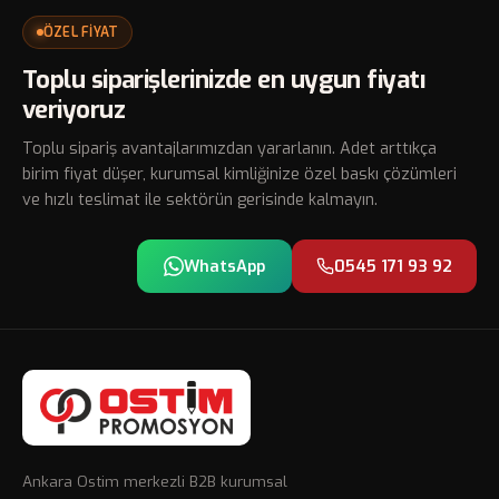
takdimleri, VIP müşteri jestleri ve özel etkinliklerde
model seçilir.
tercih edilir. Mahogany ahşap hediye kutusu ile
ÖZEL FİYAT
sunulur ve prestij hissi yüksek bir hediye deneyimi
Toplu siparişlerinizde en uygun fiyatı
yaratır.
veriyoruz
Toplu sipariş avantajlarımızdan yararlanın. Adet arttıkça
birim fiyat düşer, kurumsal kimliğinize özel baskı çözümleri
ve hızlı teslimat ile sektörün gerisinde kalmayın.
WhatsApp
0545 171 93 92
Ankara Ostim merkezli B2B kurumsal