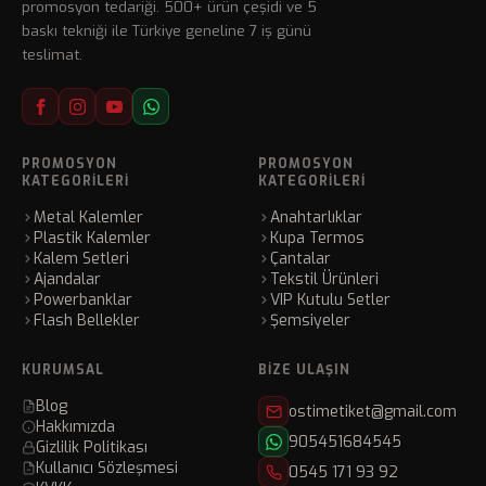
promosyon tedariği. 500+ ürün çeşidi ve 5
baskı tekniği ile Türkiye geneline 7 iş günü
teslimat.
PROMOSYON
PROMOSYON
KATEGORILERI
KATEGORILERI
Metal Kalemler
Anahtarlıklar
Plastik Kalemler
Kupa Termos
Kalem Setleri
Çantalar
Ajandalar
Tekstil Ürünleri
Powerbanklar
VIP Kutulu Setler
Flash Bellekler
Şemsiyeler
KURUMSAL
BIZE ULAŞIN
Blog
ostimetiket@gmail.com
Hakkımızda
905451684545
Gizlilik Politikası
Kullanıcı Sözleşmesi
0545 171 93 92