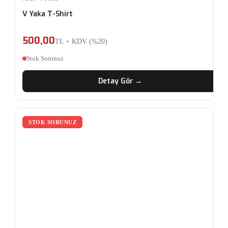
V Yaka T-Shirt
500,00
TL + KDV (%20)
Stok Sorunuz
Detay Gör →
STOK SORUNUZ