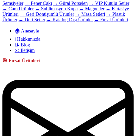
Şemsiyeler
→ Fener Çakı
→ Güral Porselen
→ VIP Kutulu Setler
→ Cam Ürünler
→ Sublimasyon Kupa
→ Magnetler
→ Kırtasiye
Ürünleri
→ Geri Dönüşümlü Ürünler
→ Masa Setleri
→ Plastik
Ürünler
→ Deri Setler
→ Katalog Dışı Ürünler
→ Fırsat Ürünleri
🏠 Anasayfa
ℹ️ Hakkımızda
📝 Blog
📧 İletişim
🎯 Fırsat Ürünleri