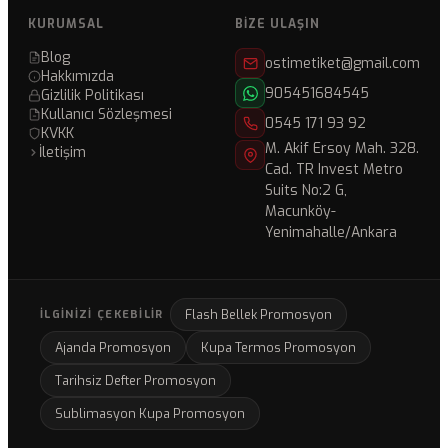
KURUMSAL
BIZE ULAŞIN
Blog
ostimetiket@gmail.com
Hakkımızda
905451684545
Gizlilik Politikası
Kullanıcı Sözleşmesi
0545 171 93 92
KVKK
M. Akif Ersoy Mah. 328.
İletişim
Cad. TR Invest Metro
Suits No:2 G,
Macunköy-
Yenimahalle/Ankara
Flash Bellek Promosyon
İLGINIZI ÇEKEBILIR
Ajanda Promosyon
Kupa Termos Promosyon
Tarihsiz Defter Promosyon
Sublimasyon Kupa Promosyon