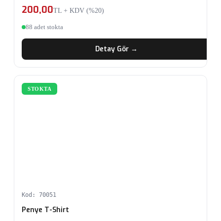
200,00
TL + KDV (%20)
88 adet stokta
Detay Gör →
STOKTA
Kod: 70051
Penye T-Shirt