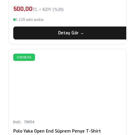
500,00
TL + KDV (%20)
1,129 adet stokta
Detay Gör →
STOKTA
Kod: 70054
Polo Yaka Open End Süprem Penye T-Shirt