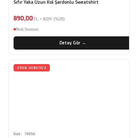
Sıfır Yaka Uzun Kol Şardonlu Sweatshirt
890,00
TL + KDV (%20)
Stok Sorunuz
Detay Gör →
STOK SORUNUZ
Kod: 70056