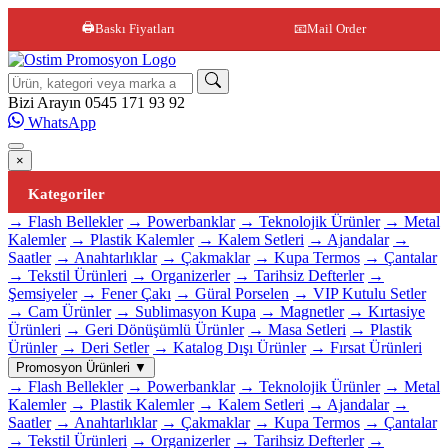
🖨️
Baskı Fiyatları
📧
Mail Order
Site içi arama
Bizi Arayın
0545 171 93 92
WhatsApp
×
Kategoriler
→ Flash Bellekler
→ Powerbanklar
→ Teknolojik Ürünler
→ Metal
Kalemler
→ Plastik Kalemler
→ Kalem Setleri
→ Ajandalar
→
Saatler
→ Anahtarlıklar
→ Çakmaklar
→ Kupa Termos
→ Çantalar
→ Tekstil Ürünleri
→ Organizerler
→ Tarihsiz Defterler
→
Şemsiyeler
→ Fener Çakı
→ Güral Porselen
→ VIP Kutulu Setler
→ Cam Ürünler
→ Sublimasyon Kupa
→ Magnetler
→ Kırtasiye
Ürünleri
→ Geri Dönüşümlü Ürünler
→ Masa Setleri
→ Plastik
Ürünler
→ Deri Setler
→ Katalog Dışı Ürünler
→ Fırsat Ürünleri
Promosyon Ürünleri
▼
→ Flash Bellekler
→ Powerbanklar
→ Teknolojik Ürünler
→ Metal
Kalemler
→ Plastik Kalemler
→ Kalem Setleri
→ Ajandalar
→
Saatler
→ Anahtarlıklar
→ Çakmaklar
→ Kupa Termos
→ Çantalar
→ Tekstil Ürünleri
→ Organizerler
→ Tarihsiz Defterler
→