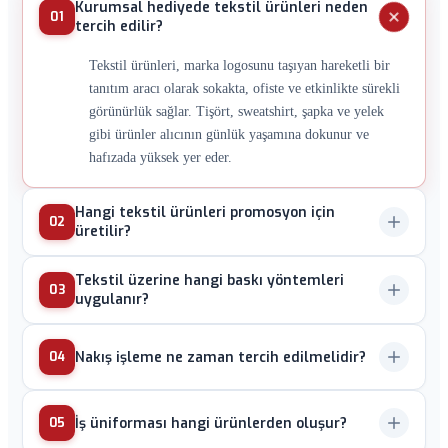
Kurumsal hediyede tekstil ürünleri neden
01
tercih edilir?
Tekstil ürünleri, marka logosunu taşıyan hareketli bir
tanıtım aracı olarak sokakta, ofiste ve etkinlikte sürekli
görünürlük sağlar. Tişört, sweatshirt, şapka ve yelek
gibi ürünler alıcının günlük yaşamına dokunur ve
hafızada yüksek yer eder.
Hangi tekstil ürünleri promosyon için
02
üretilir?
Tişört, sweatshirt, hoodie, yelek, mont, şapka, atkı,
Tekstil üzerine hangi baskı yöntemleri
03
bere, eşarp, havlu ve iş üniforması başlıca tekstil
uygulanır?
promosyon ürünleridir. Malzeme olarak pamuk penye,
Serigrafi baskı yüksek adetli üretimler için ekonomik ve
polyester dry-fit, yün karışım ve fiberdown gibi
Nakış işleme ne zaman tercih edilmelidir?
04
dayanıklıdır. DTF (Direct to Film) baskı küçük
seçenekler mevcuttur.
partilerde fotografik detay sunar. Dijital transfer
Nakış işleme premium kurumsal görünüm için tercih
Pantone renk uyumunda yüksek doğruluk verir.
İş üniforması hangi ürünlerden oluşur?
05
edilir; iplik dokusu üç boyutlu prestij yaratır. Yıkamaya
Sublimasyon polyester içerikli kumaşlarda kalıcı sonuç