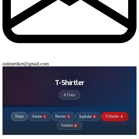
ostimetiket@gmail.com
T-Shirtler
8 Ürün
Tümü
Atkılar
Bereler
Şapkalar
T-Shirtler
2
3
4
8
Yelekler
6