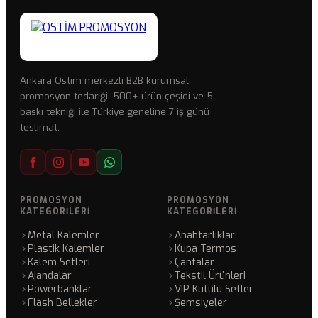
Ankara Ostim merkezli B2B kurumsal
promosyon tedariği. 500+ ürün çeşidi ve 5
baskı tekniği ile Türkiye geneline 7 iş günü
teslimat.
PROMOSYON
PROMOSYON
KATEGORILERI
KATEGORILERI
Metal Kalemler
Anahtarlıklar
Plastik Kalemler
Kupa Termos
Kalem Setleri
Çantalar
Ajandalar
Tekstil Ürünleri
Powerbanklar
VIP Kutulu Setler
Flash Bellekler
Şemsiyeler