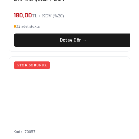
180,00
TL + KDV (%20)
32 adet stokta
Detay Gör →
STOK SORUNUZ
Kod: 70057