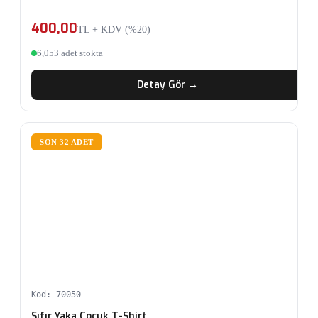
400,00
TL + KDV (%20)
6,053 adet stokta
Detay Gör →
SON 32 ADET
Kod: 70050
Sıfır Yaka Çocuk T-Shirt