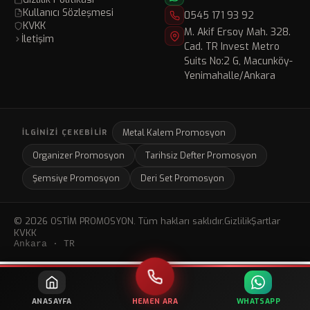
Kullanıcı Sözleşmesi
0545 171 93 92
KVKK
M. Akif Ersoy Mah. 328.
İletişim
Cad. TR Invest Metro
Suits No:2 G, Macunköy-
Yenimahalle/Ankara
Metal Kalem Promosyon
İLGINIZI ÇEKEBILIR
Organizer Promosyon
Tarihsiz Defter Promosyon
Şemsiye Promosyon
Deri Set Promosyon
© 2026 OSTİM PROMOSYON. Tüm hakları saklıdır.
Gizlilik
Şartlar
KVKK
Ankara · TR
ANASAYFA
HEMEN ARA
WHATSAPP