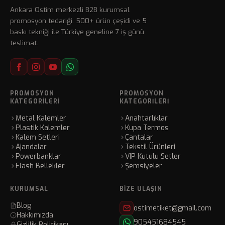
Ankara Ostim merkezli B2B kurumsal
promosyon tedariği. 500+ ürün çeşidi ve 5
baskı tekniği ile Türkiye geneline 7 iş günü
teslimat.
PROMOSYON
PROMOSYON
KATEGORILERI
KATEGORILERI
Metal Kalemler
Anahtarlıklar
Plastik Kalemler
Kupa Termos
Kalem Setleri
Çantalar
Ajandalar
Tekstil Ürünleri
Powerbanklar
VIP Kutulu Setler
Flash Bellekler
Şemsiyeler
KURUMSAL
BIZE ULAŞIN
Blog
ostimetiket@gmail.com
Hakkımızda
905451684545
Gizlilik Politikası