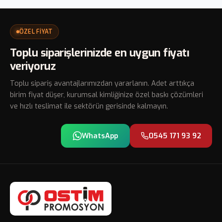
kalem masada, çantada ve iş ortamında sürekli
edilebilir. Her modelin hedef kitle ve kullanım
görünür kalır. Her kullanımda logo göze çarpar ve
senaryosuna göre kendine has avantajları vardır.
marka bilinci pekişir. Ostim Promosyon üretiminde
ÖZEL FİYAT
geniş baskı alanı sayesinde firma adı, telefon ve
Toplu siparişlerinizde en uygun fiyatı
web adresi net biçimde okunur.
veriyoruz
Toplu sipariş avantajlarımızdan yararlanın. Adet arttıkça
birim fiyat düşer, kurumsal kimliğinize özel baskı çözümleri
ve hızlı teslimat ile sektörün gerisinde kalmayın.
WhatsApp
0545 171 93 92