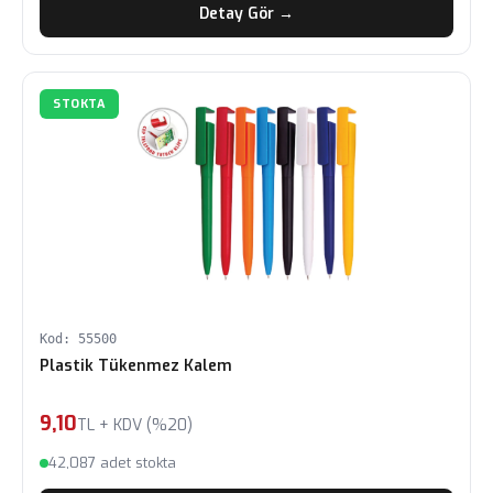
Detay Gör →
STOKTA
Kod: 55500
Plastik Tükenmez Kalem
9,10
TL + KDV (%20)
42,087 adet stokta