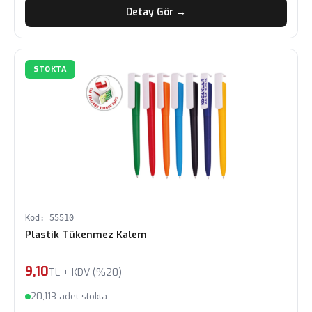
Detay Gör →
STOKTA
Kod: 55510
Plastik Tükenmez Kalem
9,10
TL + KDV (%20)
20,113 adet stokta