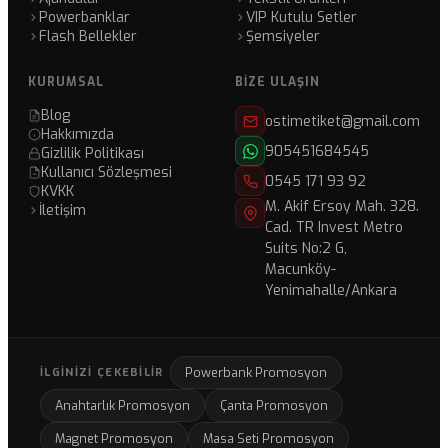
Powerbanklar
VIP Kutulu Setler
Flash Bellekler
Şemsiyeler
KURUMSAL
BIZE ULAŞIN
Blog
ostimetiket@gmail.com
Hakkımızda
905451684545
Gizlilik Politikası
Kullanıcı Sözleşmesi
0545 171 93 92
KVKK
M. Akif Ersoy Mah. 328.
İletişim
Cad. TR Invest Metro
Suits No:2 G,
Macunköy-
Yenimahalle/Ankara
Powerbank Promosyon
İLGINIZI ÇEKEBILIR
Anahtarlık Promosyon
Çanta Promosyon
Magnet Promosyon
Masa Seti Promosyon