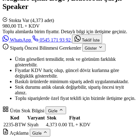
Speaker
Stokta Var (4,373 adet)
980,00
TL + KDV
Toplu alımlarda birim fiyattır. Detaylı bilgi için iletişime geçiniz.
WhatsApp
0545 171 93 92
Teklif İste
Sipariş Öncesi Bilinmesi Gerekenler
Göster
Ürün görselleri temsilidir, renk ve görünüm farklılık
gösterebilir.
Fiyatlar KDV hariç olup, güncel döviz kurlarına göre
değişiklik gösterebilir.
Baskılı ürünlerde minimum sipariş adedi uygulanmaktadır.
Stok durumu anlık olarak değişebilir, sipariş öncesi teyit
alınız.
Toplu siparişlerde özel fiyat teklifi için bizimle iletişime geçin.
Ürün Stok Bilgisi
Gizle
Kod
Varyant
Stok
Fiyat
2235-BTW
Siyah
4,373
0.00 TL + KDV
Açıklama
Gizle