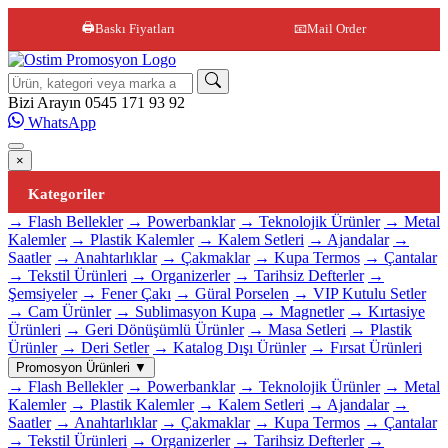
🖨️
Baskı Fiyatları
📧
Mail Order
Site içi arama
Bizi Arayın
0545 171 93 92
WhatsApp
×
Kategoriler
→ Flash Bellekler
→ Powerbanklar
→ Teknolojik Ürünler
→ Metal
Kalemler
→ Plastik Kalemler
→ Kalem Setleri
→ Ajandalar
→
Saatler
→ Anahtarlıklar
→ Çakmaklar
→ Kupa Termos
→ Çantalar
→ Tekstil Ürünleri
→ Organizerler
→ Tarihsiz Defterler
→
Şemsiyeler
→ Fener Çakı
→ Güral Porselen
→ VIP Kutulu Setler
→ Cam Ürünler
→ Sublimasyon Kupa
→ Magnetler
→ Kırtasiye
Ürünleri
→ Geri Dönüşümlü Ürünler
→ Masa Setleri
→ Plastik
Ürünler
→ Deri Setler
→ Katalog Dışı Ürünler
→ Fırsat Ürünleri
Promosyon Ürünleri
▼
→ Flash Bellekler
→ Powerbanklar
→ Teknolojik Ürünler
→ Metal
Kalemler
→ Plastik Kalemler
→ Kalem Setleri
→ Ajandalar
→
Saatler
→ Anahtarlıklar
→ Çakmaklar
→ Kupa Termos
→ Çantalar
→ Tekstil Ürünleri
→ Organizerler
→ Tarihsiz Defterler
→