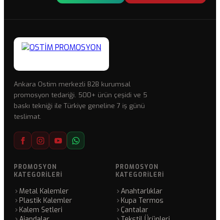
Ankara Ostim merkezli B2B kurumsal
promosyon tedariği. 500+ ürün çeşidi ve 5
baskı tekniği ile Türkiye geneline 7 iş günü
teslimat.
PROMOSYON
PROMOSYON
KATEGORILERI
KATEGORILERI
Metal Kalemler
Anahtarlıklar
Plastik Kalemler
Kupa Termos
Kalem Setleri
Çantalar
Ajandalar
Tekstil Ürünleri