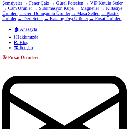
Şemsiyeler
→ Fener Çakı
→ Güral Porselen
→ VIP Kutulu Setler
→ Cam Ürünler
→ Sublimasyon Kupa
→ Magnetler
→ Kırtasiye
Ürünleri
→ Geri Dönüşümlü Ürünler
→ Masa Setleri
→ Plastik
Ürünler
→ Deri Setler
→ Katalog Dışı Ürünler
→ Fırsat Ürünleri
🏠 Anasayfa
ℹ️ Hakkımızda
📝 Blog
📧 İletişim
🎯 Fırsat Ürünleri