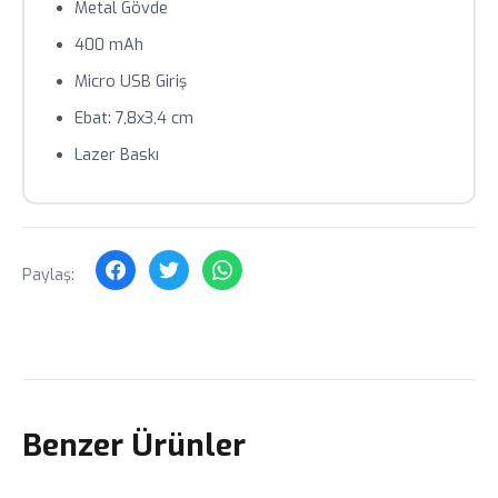
Metal Gövde
Toplu siparişlerde özel fiyat teklifi için bizimle iletişime
400 mAh
geçin.
Micro USB Giriş
Ebat: 7,8x3,4 cm
Lazer Baskı
Paylaş:
Benzer Ürünler