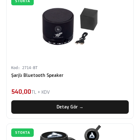
STOKTA
Kod: 2714-BT
Şarjlı Bluetooth Speaker
540,00
TL + KDV
Detay Gör →
STOKTA