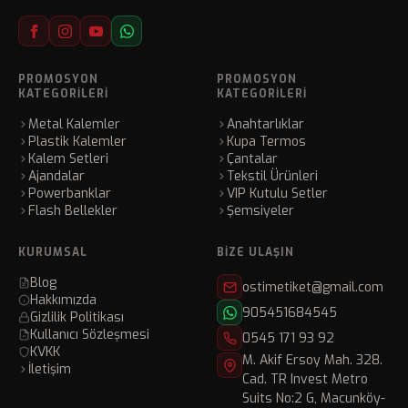
PROMOSYON
PROMOSYON
KATEGORILERI
KATEGORILERI
Metal Kalemler
Anahtarlıklar
Plastik Kalemler
Kupa Termos
Kalem Setleri
Çantalar
Ajandalar
Tekstil Ürünleri
Powerbanklar
VIP Kutulu Setler
Flash Bellekler
Şemsiyeler
KURUMSAL
BIZE ULAŞIN
Blog
ostimetiket@gmail.com
Hakkımızda
905451684545
Gizlilik Politikası
Kullanıcı Sözleşmesi
0545 171 93 92
KVKK
M. Akif Ersoy Mah. 328.
İletişim
Cad. TR Invest Metro
Suits No:2 G, Macunköy-