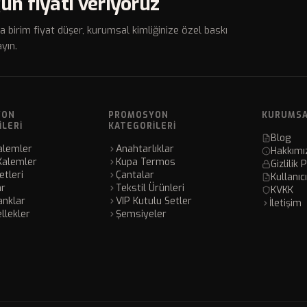
un fiyatı veriyoruz
a birim fiyat düşer, kurumsal kimliğinize özel baskı
yın.
YON
PROMOSYON
KURUMS
ILERI
KATEGORILERI
Blog
alemler
Anahtarlıklar
Hakkımı
Kalemler
Kupa Termos
Gizlilik 
tleri
Çantalar
Kullanıc
ar
Tekstil Ürünleri
KVKK
nklar
VIP Kutulu Setler
İletişim
llekler
Şemsiyeler