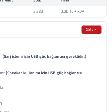
Varyant
Stok
Fiyat
mum sipariş adedi uygulanmaktadır.
 değişebilir, sipariş öncesi teyit alınız.
2,280
0.00 TL + KDV
iyat teklifi için bizimle iletişime geçin.
Gizle
rj
(Şarj işlemi için USB güç bağlantısı gereklidir.)
0 mt
(Speaker kullanımı için USB güç bağlantısı
du
30