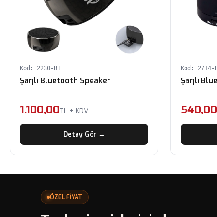
Kod: 2230-BT
Kod: 2714-
Şarjlı Bluetooth Speaker
Şarjlı Bl
1.100,00
540,0
TL + KDV
Detay Gör →
ÖZEL FİYAT