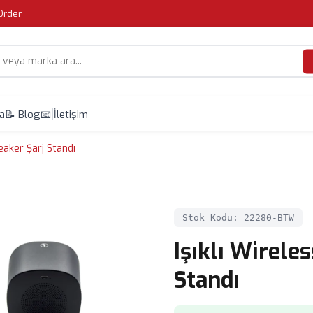
Order
da
📝 Blog
📧 İletişim
eaker Şarj Standı
Stok Kodu: 22280-BTW
Işıklı Wirele
Standı