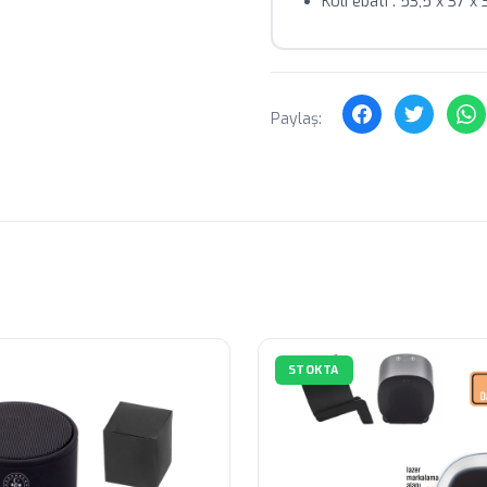
Koli ebatı : 53,5 x 37 x
Paylaş:
STOKTA