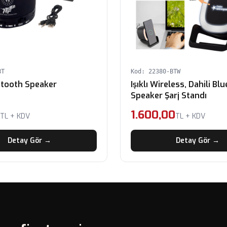
BT
Kod: 22380-BTW
uetooth Speaker
Işıklı Wireless, Dahili Bl
Speaker Şarj Standı
0
1.600,00
TL + KDV
TL + KDV
Detay Gör →
Detay Gör →