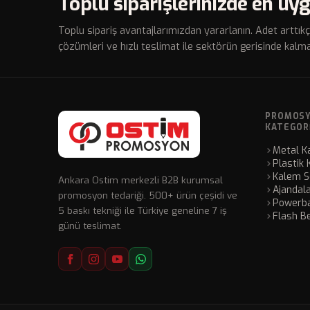
Toplu siparişlerinizde en uyg
Toplu sipariş avantajlarımızdan yararlanın. Adet arttıkç
çözümleri ve hızlı teslimat ile sektörün gerisinde kalma
PROMOS
KATEGOR
Metal K
Plastik 
Kalem Se
Ankara Ostim merkezli B2B kurumsal
Ajandal
promosyon tedariği. 500+ ürün çeşidi ve
Powerba
5 baskı tekniği ile Türkiye geneline 7 iş
Flash Be
günü teslimat.