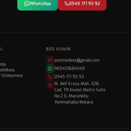
WhatsApp
0545 171 93 92
AL
BIZE ULAŞIN
ostimetiket@gmail.com
zda
905451684545
Politikası
ı Sözleşmesi
0545 171 93 92
M. Akif Ersoy Mah. 328.
Cad. TR Invest Metro Suits
No:2 G, Macunköy-
Yenimahalle/Ankara