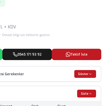
)
L + KDV
 Detaylı bilgi için iletişime geçiniz.
0545 171 93 92
Teklif İste
esi Gerekenler
Göster
dir, renk ve görünüm farklılık gösterebilir.
Gizle
 güncel döviz kurlarına göre değişiklik gösterebilir.