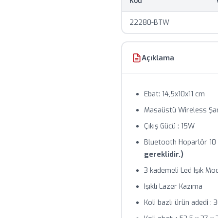
Kod
Baskılı ürünlerde mini
22280-BTW
Stok durumu anlık olarak
Toplu siparişlerde özel f
Açıklama
Ebat: 14,5x10x11 cm
Masaüstü Wireless Şa
Çıkış Gücü : 15W
Bluetooth Hoparlör 1
gereklidir.)
3 kademeli Led Işık Mo
Işıklı Lazer Kazıma
Koli bazlı ürün adedi : 