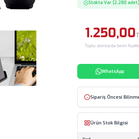
Stokta Var (2,280 adet
1.250,00
T
Toplu alımlarda birim fiyattır.
WhatsApp
Sipariş Öncesi Bilinm
Ürün görselleri temsili
Ürün Stok Bilgisi
Fiyatlar KDV hariç olup,