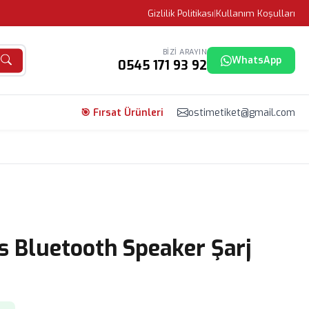
Gizlilik Politikası
|
Kullanım Koşulları
BIZI ARAYIN
WhatsApp
0545 171 93 92
🎯 Fırsat Ürünleri
ostimetiket@gmail.com
ss Bluetooth Speaker Şarj