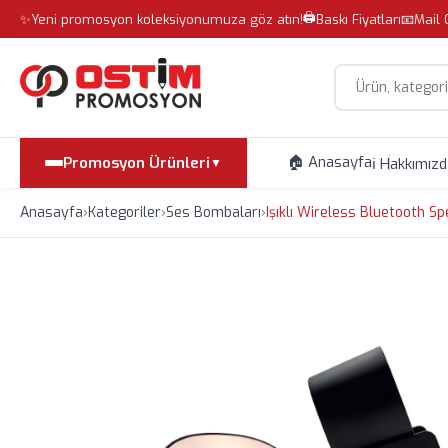
🖨️
✨
Yeni promosyon koleksiyonumuza göz atın!
Baskı Fiyatları
📧
Mail 
Site içi arama
🏠 Anasayfa
Promosyon Ürünleri
ℹ️ Hakkımız
▼
Anasayfa
›
Kategoriler
›
Ses Bombaları
›
Işıklı Wireless Bluetooth Sp