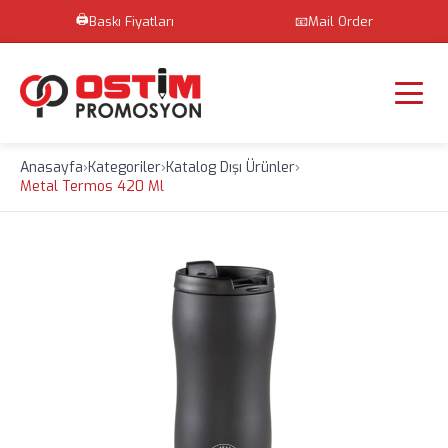
🖨️
Baskı Fiyatları
📧
Mail Order
Anasayfa
›
Kategoriler
›
Katalog Dışı Ürünler
›
Metal Termos 420 Ml