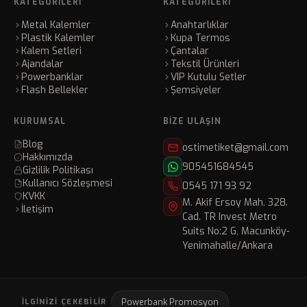
KATEGORILERI
KATEGORILERI
Metal Kalemler
Anahtarlıklar
Plastik Kalemler
Kupa Termos
Kalem Setleri
Çantalar
Ajandalar
Tekstil Ürünleri
Powerbanklar
VIP Kutulu Setler
Flash Bellekler
Şemsiyeler
KURUMSAL
BIZE ULAŞIN
Blog
ostimetiket@gmail.com
Hakkımızda
905451684545
Gizlilik Politikası
Kullanıcı Sözleşmesi
0545 171 93 92
KVKK
M. Akif Ersoy Mah. 328.
İletişim
Cad. TR Invest Metro
Suits No:2 G, Macunköy-
Yenimahalle/Ankara
Powerbank Promosyon
İLGINIZI ÇEKEBILIR