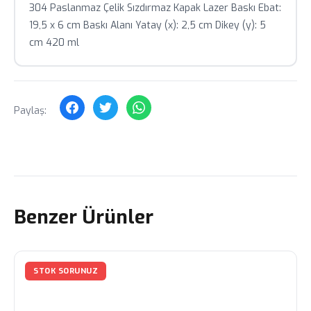
304 Paslanmaz Çelik Sızdırmaz Kapak Lazer Baskı Ebat:
19,5 x 6 cm Baskı Alanı Yatay (x): 2,5 cm Dikey (y): 5
Toplu siparişlerde özel fiyat teklifi için bizimle iletişime
geçin.
cm 420 ml
Paylaş:
Benzer Ürünler
STOK SORUNUZ