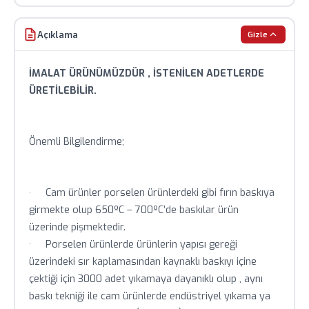
Baskılı ürünlerde minimum sipariş adedi
uygulanmaktadır.
Açıklama
Gizle
Stok durumu anlık olarak değişebilir, sipariş öncesi
teyit alınız.
İMALAT ÜRÜNÜMÜZDÜR , İSTENİLEN ADETLERDE
ÜRETİLEBİLİR.
Toplu siparişlerde özel fiyat teklifi için bizimle iletişime
geçin.
Önemli Bilgilendirme;
· Cam ürünler porselen ürünlerdeki gibi fırın baskıya
girmekte olup 650ºC – 700ºC’de baskılar ürün
üzerinde pişmektedir.
· Porselen ürünlerde ürünlerin yapısı gereği
üzerindeki sır kaplamasından kaynaklı baskıyı içine
çektiği için 3000 adet yıkamaya dayanıklı olup , aynı
baskı tekniği ile cam ürünlerde endüstriyel yıkama ya