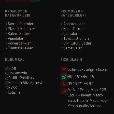
PROMOSYON
PROMOSYON
KATEGORILERI
KATEGORILERI
Metal Kalemler
Anahtarlıklar
Plastik Kalemler
Kupa Termos
Kalem Setleri
Çantalar
Ajandalar
Tekstil Ürünleri
Powerbanklar
VIP Kutulu Setler
Flash Bellekler
Şemsiyeler
KURUMSAL
BIZE ULAŞIN
Blog
ostimetiket@gmail.com
Hakkımızda
905451684545
Gizlilik Politikası
Kullanıcı Sözleşmesi
0545 171 93 92
KVKK
M. Akif Ersoy Mah. 328.
İletişim
Cad. TR Invest Metro
Suits No:2 G, Macunköy-
Yenimahalle/Ankara