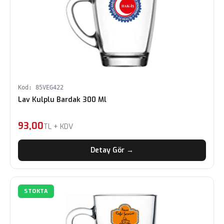
Kod: 85VEG422
Lav Kulplu Bardak 300 Ml
93,00
TL + KDV
Detay Gör →
STOKTA