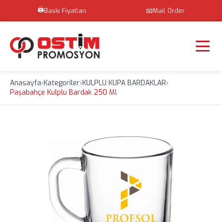
🖨️
Baskı Fiyatları
📧
Mail Order
Anasayfa
›
Kategoriler
›
KULPLU KUPA BARDAKLAR
›
Paşabahçe Kulplu Bardak 250 Ml