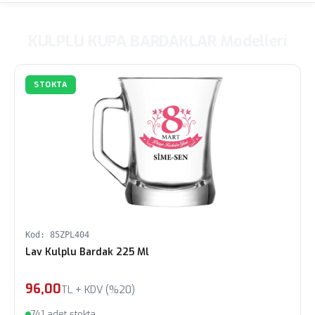
KULPLU KUPA BARDAKLAR Modelleri
STOKTA
Kod: 85ZPL404
Lav Kulplu Bardak 225 Ml
96,00
TL + KDV (%20)
741 adet stokta