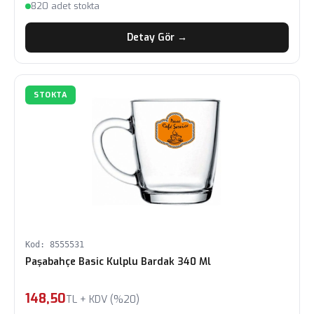
820 adet stokta
Detay Gör →
STOKTA
Kod: 8555531
Paşabahçe Basic Kulplu Bardak 340 Ml
148,50
TL + KDV (%20)