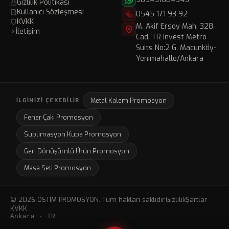
Gizlilik Politikası
Kullanıcı Sözleşmesi
0545 171 93 92
KVKK
M. Akif Ersoy Mah. 328.
İletişim
Cad. TR Invest Metro
Suits No:2 G, Macunköy-
Yenimahalle/Ankara
Metal Kalem Promosyon
İLGINIZI ÇEKEBILIR
Fener Çakı Promosyon
Sublimasyon Kupa Promosyon
Geri Dönüşümlü Ürün Promosyon
Masa Seti Promosyon
© 2026 OSTİM PROMOSYON. Tüm hakları saklıdır.
Gizlilik
Şartlar
KVKK
Ankara · TR