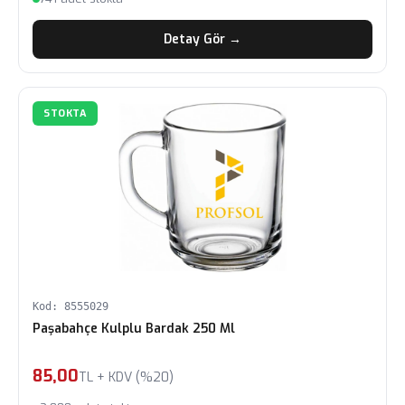
Detay Gör →
STOKTA
Kod: 8555029
Paşabahçe Kulplu Bardak 250 Ml
85,00
TL + KDV (%20)