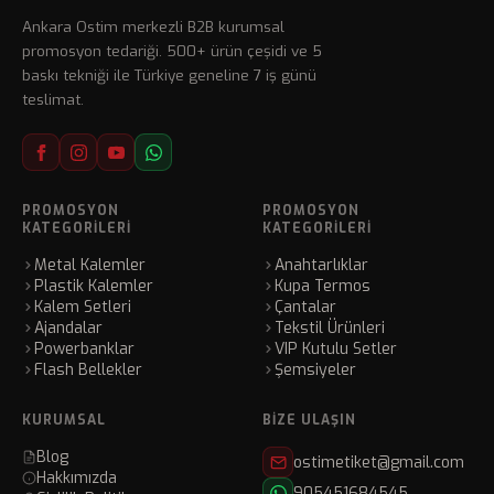
Ankara Ostim merkezli B2B kurumsal
promosyon tedariği. 500+ ürün çeşidi ve 5
baskı tekniği ile Türkiye geneline 7 iş günü
teslimat.
PROMOSYON
PROMOSYON
KATEGORILERI
KATEGORILERI
Metal Kalemler
Anahtarlıklar
Plastik Kalemler
Kupa Termos
Kalem Setleri
Çantalar
Ajandalar
Tekstil Ürünleri
Powerbanklar
VIP Kutulu Setler
Flash Bellekler
Şemsiyeler
KURUMSAL
BIZE ULAŞIN
Blog
ostimetiket@gmail.com
Hakkımızda
905451684545