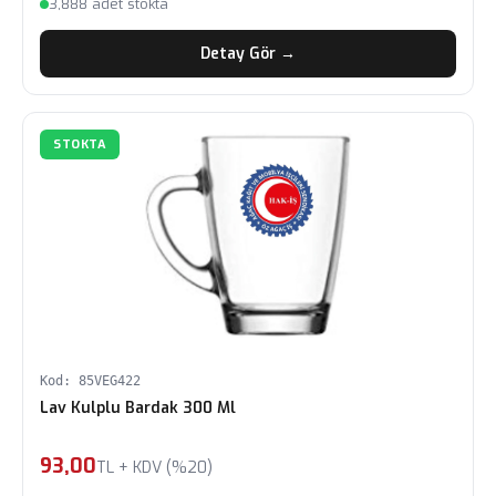
3,888 adet stokta
Detay Gör →
STOKTA
Kod: 85VEG422
Lav Kulplu Bardak 300 Ml
93,00
TL + KDV (%20)