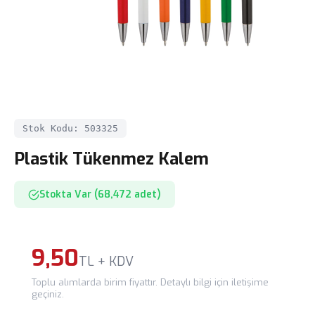
Stok Kodu: 503325
Plastik Tükenmez Kalem
Stokta Var (68,472 adet)
9,50
TL + KDV
Toplu alımlarda birim fiyattır. Detaylı bilgi için iletişime
geçiniz.