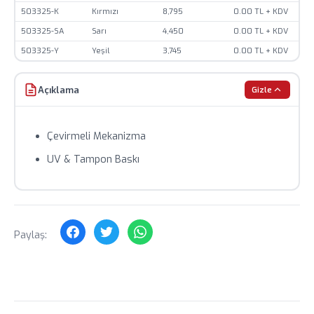
teyit alınız.
503325-K
Kırmızı
8,795
0.00 TL + KDV
Toplu siparişlerde özel fiyat teklifi için bizimle iletişime
503325-SA
Sarı
4,450
0.00 TL + KDV
geçin.
503325-Y
Yeşil
3,745
0.00 TL + KDV
Açıklama
Gizle
Çevirmeli Mekanizma
UV & Tampon Baskı
Paylaş: