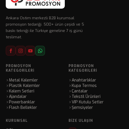
Ankara Ostim merkezli B2B kurumsal
promosyon tedariği. 500+ ürün çeşidi ve 5
baskı tekniği ile Türkiye geneline 7 iş günü
teslimat.
PROMOSYON
PROMOSYON
KATEGORILERI
KATEGORILERI
Metal Kalemler
Anahtarlıklar
Plastik Kalemler
Kupa Termos
Kalem Setleri
Çantalar
Ajandalar
Tekstil Ürünleri
Powerbanklar
VIP Kutulu Setler
Flash Bellekler
Şemsiyeler
KURUMSAL
BIZE ULAŞIN