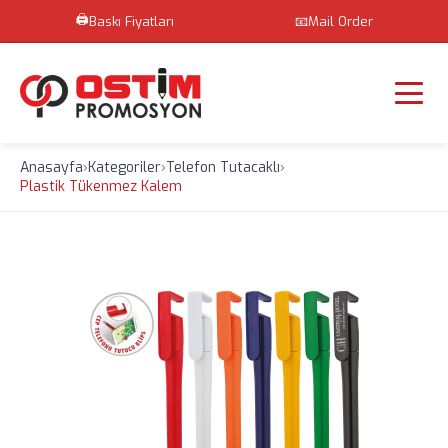
🖨️
Baskı Fiyatları
📧
Mail Order
Anasayfa
›
Kategoriler
›
Telefon Tutacaklı
›
Plastik Tükenmez Kalem