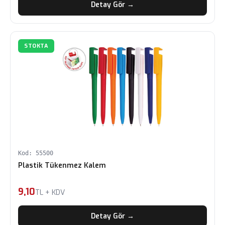
Detay Gör →
STOKTA
Kod: 55500
Plastik Tükenmez Kalem
9,10
TL + KDV
Detay Gör →