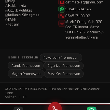
Blog
ostimetiket@gmail.com
Hakkımızda
905451684545
Gizlilik Politikası
Kullanıcı Sözleşmesi
0545 171 93 92
KVKK
M. Akif Ersoy Mah. 328.
İletişim
Cad. TR Invest Metro
Suits No:2 G, Macunköy-
Yenimahalle/Ankara
Powerbank Promosyon
İLGINIZI ÇEKEBILIR
Ajanda Promosyon
Organizer Promosyon
Magnet Promosyon
Masa Seti Promosyon
© 2026 OSTİM PROMOSYON. Tüm hakları saklıdır.
Gizlilik
Şartlar
KVKK
Ankara · TR