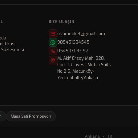
AL
BIZE ULAŞIN
ostimetiket@gmail.com
zda
905451684545
Politikası
ı Sözleşmesi
0545 171 93 92
M. Akif Ersoy Mah. 328.
Cad. TR Invest Metro Suits
No:2 G, Macunköy-
Yenimahalle/Ankara
n
Masa Seti Promosyon
Ankara · TR