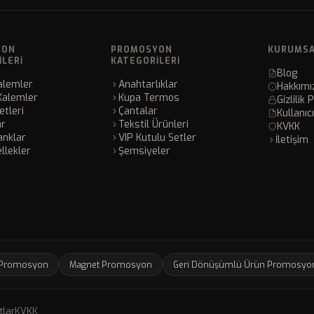
YON
PROMOSYON
KURUMS
ILERI
KATEGORILERI
Blog
alemler
Anahtarlıklar
Hakkımı
Kalemler
Kupa Termos
Gizlilik 
tleri
Çantalar
Kullanıc
ar
Tekstil Ürünleri
KVKK
nklar
VIP Kutulu Setler
İletişim
llekler
Şemsiyeler
 Promosyon
Magnet Promosyon
Geri Dönüşümlü Ürün Promosyo
tlar
KVKK