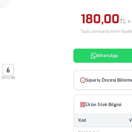
180,00
TL +
Toplu alımlarda birim fiyattır.
WhatsApp
Sipariş Öncesi Bilinm
Ürün görselleri temsili
Ürün Stok Bilgisi
Fiyatlar KDV hariç olup,
Kod
V
Baskılı ürünlerde mini