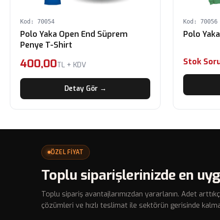
Kod: 70054
Kod: 70056
Polo Yaka Open End Süprem
Penye T-Shirt
400,00
Stok Sor
TL + KDV
Detay Gör →
ÖZEL FİYAT
Toplu siparişlerinizde en uyg
Toplu sipariş avantajlarımızdan yararlanın. Adet arttıkç
çözümleri ve hızlı teslimat ile sektörün gerisinde kalma