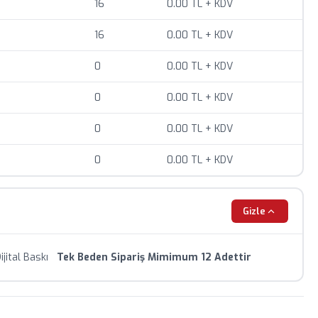
 değişebilir, sipariş öncesi teyit alınız.
16
0.00 TL + KDV
iyat teklifi için bizimle iletişime geçin.
16
0.00 TL + KDV
0
0.00 TL + KDV
0
0.00 TL + KDV
0
0.00 TL + KDV
0
0.00 TL + KDV
Gizle
ijital Baskı
Tek Beden Sipariş Mimimum 12 Adettir