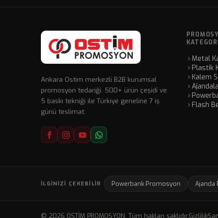
PROMOS
KATEGOR
Metal K
Plastik 
Kalem Se
Ankara Ostim merkezli B2B kurumsal
Ajandal
promosyon tedariği. 500+ ürün çeşidi ve
Powerba
5 baskı tekniği ile Türkiye geneline 7 iş
Flash Be
günü teslimat.
Powerbank Promosyon
Ajanda
İLGINIZI ÇEKEBILIR
© 2026 OSTİM PROMOSYON. Tüm hakları saklıdır.
Gizlilik
Şar