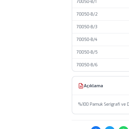
70050-B/1
Stok durumu anlık olarak
Toplu siparişlerde özel f
70050-B/2
70050-B/3
70050-B/4
70050-B/5
70050-B/6
Açıklama
%100 Pamuk Serigrafi ve D