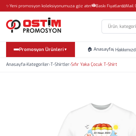
🖨️
✨
Yeni promosyon koleksiyonumuza göz atın!
Baskı Fiyatları
📧
Mail 
Site içi arama
🏠 Anasayfa
Promosyon Ürünleri
ℹ️ Hakkımız
▼
Anasayfa
›
Kategoriler
›
T-Shirtler
›
Sıfır Yaka Çocuk T-Shirt