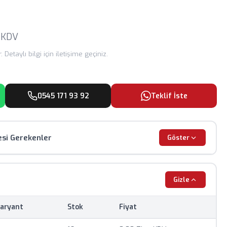
 KDV
 Detaylı bilgi için iletişime geçiniz.
0545 171 93 92
Teklif İste
esi Gerekenler
Göster
dir, renk ve görünüm farklılık gösterebilir.
Gizle
 güncel döviz kurlarına göre değişiklik gösterebilir.
aryant
Stok
Fiyat
mum sipariş adedi uygulanmaktadır.