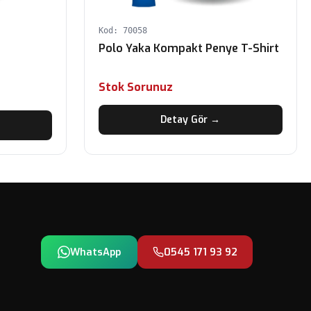
Kod: 70058
Polo Yaka Kompakt Penye T-Shirt
Stok Sorunuz
Detay Gör →
WhatsApp
0545 171 93 92