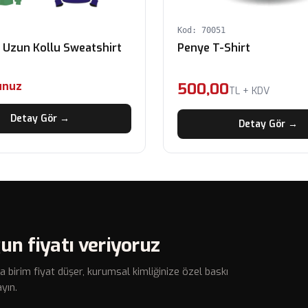
Kod: 70051
Polo Yaka Uzun Kollu Sweatshirt
Penye T-Shirt
unuz
500,00
TL + KDV
Detay Gör →
Detay Gör →
un fiyatı veriyoruz
a birim fiyat düşer, kurumsal kimliğinize özel baskı
yın.