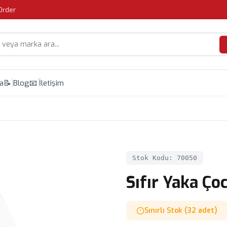
Order
da
📝 Blog
📧 İletişim
Stok Kodu: 70050
Sıfır Yaka Ço
Sınırlı Stok (32 adet)